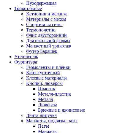
Пуходержащая
Трикотажные
Катионик и меланж
Материалы с мехом
Спортивная сетка
Термополотно
Флис двусторонний
Для школьной формы
Манжетный трикотаж
Футер Барашек
Утеплитель
Фурнитура
Гермоленты и плёнки
Кант курточный
Клеевые материалы
Кнопки, люверсы
Пластик
Металл-пластик
Металл
Люверсы
Брючные и джинсовые
Лента-липучка
Манжеты, подвязы, паты
Паты
Манжеты