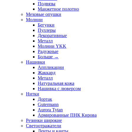
Подвязы
Манжетное полотно
Меховые опушки
Молнии
Бегунки
Пуллеры
Декоративные
Металл
Молнии YKK
Радужные
Больше
→
Нашивки
Аппликации
Жаккард
Металл
Натуральная кожа
Нашивка с люверсом
Нитки
Дортак
Gutermann
Aurora Tytan
Армированные ПНК Кирова
Резинки широкие
Светоотражатели
Ленты и канты