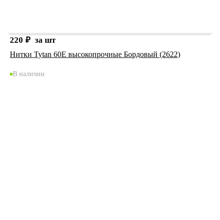
220
₽
за шт
Нитки Tytan 60Е высокопрочные Бордовый (2622)
В наличии