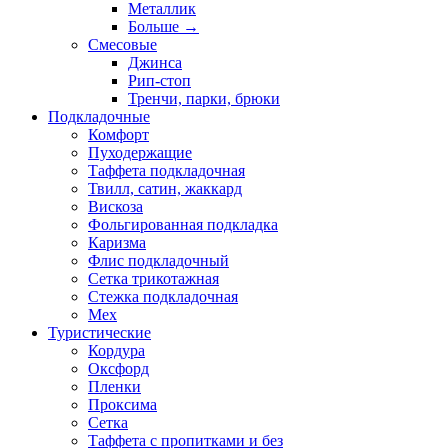
Металлик
Больше
→
Смесовые
Джинса
Рип-стоп
Тренчи, парки, брюки
Подкладочные
Комфорт
Пуходержащие
Таффета подкладочная
Твилл, сатин, жаккард
Вискоза
Фольгированная подкладка
Каризма
Флис подкладочный
Сетка трикотажная
Стежка подкладочная
Мех
Туристические
Кордура
Оксфорд
Пленки
Проксима
Сетка
Таффета с пропитками и без