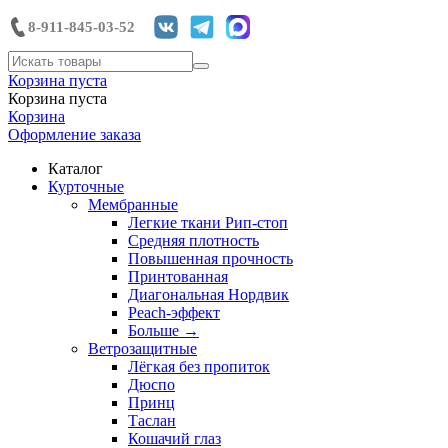
8-911-845-03-52
Корзина пуста
Корзина пуста
Корзина
Оформление заказа
Каталог
Курточные
Мембранные
Легкие ткани Рип-стоп
Средняя плотность
Повышенная прочность
Принтованная
Диагональная Нордвик
Peach-эффект
Больше
→
Ветрозащитные
Лёгкая без пропиток
Дюспо
Принц
Таслан
Кошачий глаз