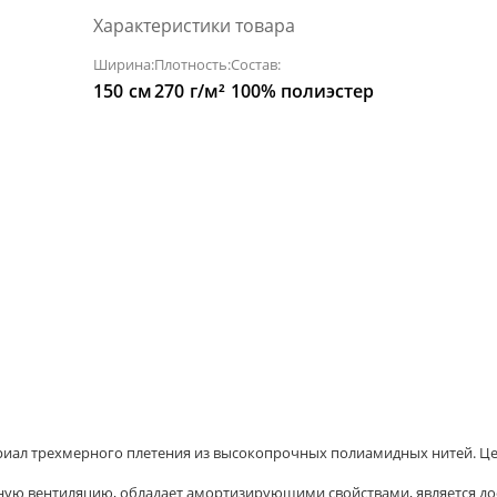
Характеристики товара
Ширина:
Плотность:
Состав:
150
см
270
г/м²
100% полиэстер
риал трехмерного плетения из высокопрочных полиамидных нитей. Це
чную вентиляцию, обладает амортизирующими свойствами, является д