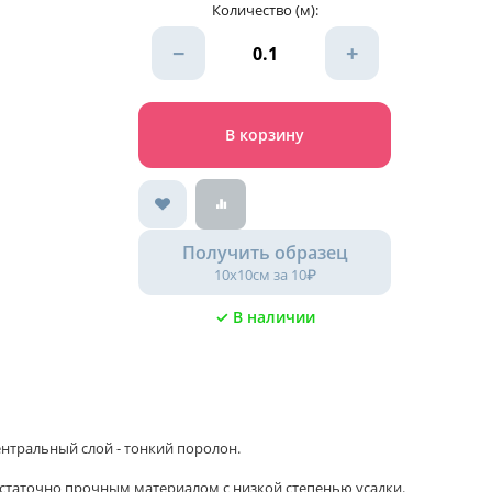
Количество (м):
−
+
В корзину
Получить образец
10х10см за 10₽
✓ В наличии
нтральный слой - тонкий поролон.
остаточно прочным материалом с низкой степенью усадки.