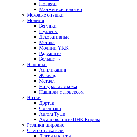
Подвязы
Манжетное полотно
Меховые опушки
Молнии
Бегунки
Пуллеры
Декоративные
Металл
Молнии YKK
Радужные
Больше
→
Нашивки
Аппликации
Жаккард
Металл
Натуральная кожа
Нашивка с люверсом
Нитки
Дортак
Gutermann
Aurora Tytan
Армированные ПНК Кирова
Резинки широкие
Светоотражатели
Ленты и канты