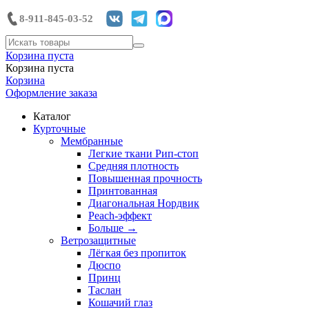
8-911-845-03-52
Корзина пуста
Корзина пуста
Корзина
Оформление заказа
Каталог
Курточные
Мембранные
Легкие ткани Рип-стоп
Средняя плотность
Повышенная прочность
Принтованная
Диагональная Нордвик
Peach-эффект
Больше
→
Ветрозащитные
Лёгкая без пропиток
Дюспо
Принц
Таслан
Кошачий глаз