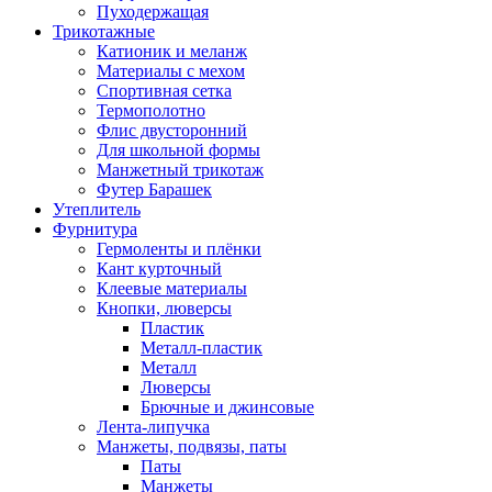
Пуходержащая
Трикотажные
Катионик и меланж
Материалы с мехом
Спортивная сетка
Термополотно
Флис двусторонний
Для школьной формы
Манжетный трикотаж
Футер Барашек
Утеплитель
Фурнитура
Гермоленты и плёнки
Кант курточный
Клеевые материалы
Кнопки, люверсы
Пластик
Металл-пластик
Металл
Люверсы
Брючные и джинсовые
Лента-липучка
Манжеты, подвязы, паты
Паты
Манжеты