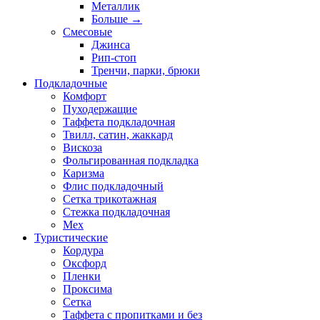
Металлик
Больше
→
Смесовые
Джинса
Рип-стоп
Тренчи, парки, брюки
Подкладочные
Комфорт
Пуходержащие
Таффета подкладочная
Твилл, сатин, жаккард
Вискоза
Фольгированная подкладка
Каризма
Флис подкладочный
Сетка трикотажная
Стежка подкладочная
Мех
Туристические
Кордура
Оксфорд
Пленки
Проксима
Сетка
Таффета с пропитками и без