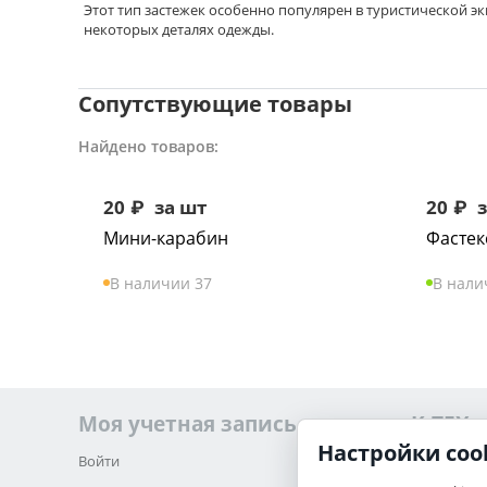
Этот тип застежек особенно популярен в туристической эк
некоторых деталях одежды.
Сопутствующие товары
Найдено товаров:
20
₽
за шт
20
₽
з
Мини-карабин
Фастек
В наличии 37
В нали
Моя учетная запись
K-TEX
Настройки coo
Войти
О нас