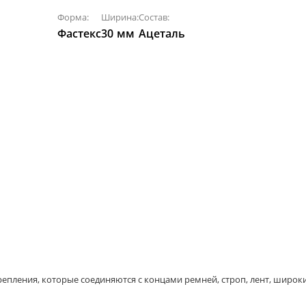
Форма:
Ширина:
Состав:
Фастекс
30
мм
Ацеталь
репления, которые соединяются с концами ремней, строп, лент, широ