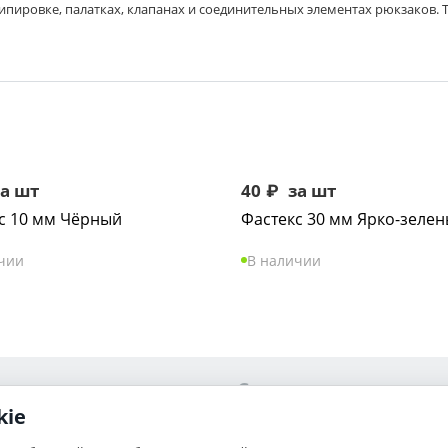
ипировке, палатках, клапанах и соединительных элементах рюкзаков. Т
а шт
40
₽
за шт
с 10 мм Чёрный
Фастекс 30 мм Ярко-зелен
чии
В наличии
Сервис
kie
Ваши заказы