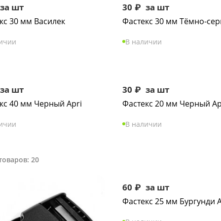
за шт
30
₽
за шт
кс 30 мм Василек
Фастекс 30 мм Тёмно-се
личии
В наличии
за шт
30
₽
за шт
кс 40 мм Черный Apri
Фастекс 20 мм Черный Ap
личии
В наличии
товаров: 20
60
₽
за шт
Фастекс 25 мм Бургунди A