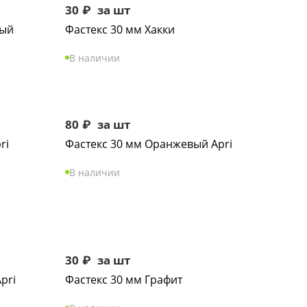
30
₽
за шт
рый
Фастекс 30 мм Хакки
В наличии
80
₽
за шт
ri
Фастекс 30 мм Оранжевый Apri
В наличии
30
₽
за шт
pri
Фастекс 30 мм Графит