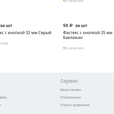
В наличии
за шт
50
₽
за шт
кс с кнопкой 32 мм Серый
Фастекс с кнопкой 25 мм
Баклажан
личии
В наличии
Сервис
Ваши заказы
связь
Отложенные
а
Список сравнения