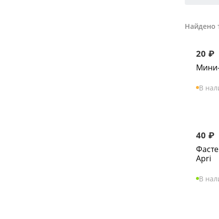
Найдено 
20
₽
Мини
В нал
40
₽
Фасте
Apri
В на