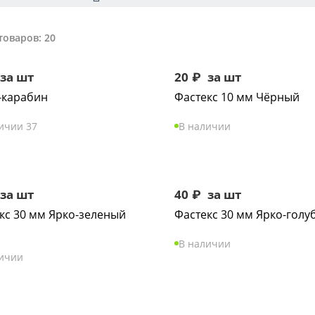
товаров: 20
за шт
20
₽
за шт
-карабин
Фастекс 10 мм Чёрный
ичии 37
В наличии
за шт
40
₽
за шт
кс 30 мм Ярко-зеленый
Фастекс 30 мм Ярко-голуб
В наличии
личии