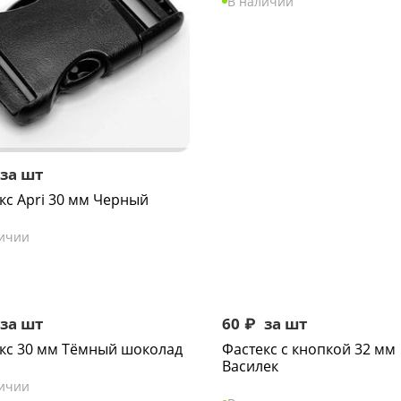
В наличии
за шт
кс Apri 30 мм Черный
личии
за шт
60
₽
за шт
кс 30 мм Тёмный шоколад
Фастекс с кнопкой 32 мм
Василек
личии