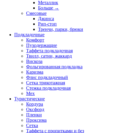
Металлик
Больше
→
Смесовые
Джинса
Рип-стоп
Тренчи, парки, брюки
Подкладочные
Комфорт
Пуходержащие
Таффета подкладочная
Твилл, сатин, жаккард
Вискоза
Фольгированная подкладка
Каризма
Флис подкладочный
Сетка трикотажная
Стежка подкладочная
Мех
Туристические
Кордура
Оксфорд
Пленки
Проксима
Сетка
Таффета с пропитками и без