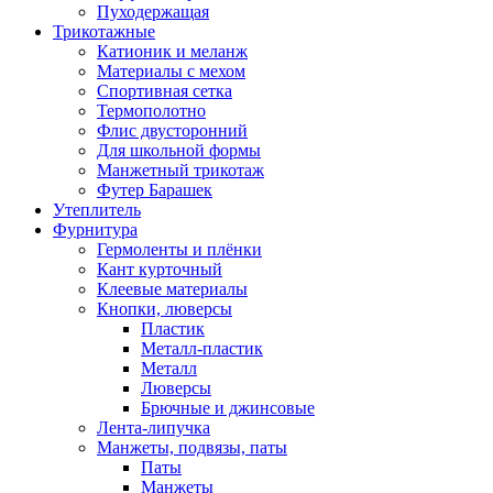
Пуходержащая
Трикотажные
Катионик и меланж
Материалы с мехом
Спортивная сетка
Термополотно
Флис двусторонний
Для школьной формы
Манжетный трикотаж
Футер Барашек
Утеплитель
Фурнитура
Гермоленты и плёнки
Кант курточный
Клеевые материалы
Кнопки, люверсы
Пластик
Металл-пластик
Металл
Люверсы
Брючные и джинсовые
Лента-липучка
Манжеты, подвязы, паты
Паты
Манжеты