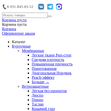
8-911-845-03-52
Корзина пуста
Корзина пуста
Корзина
Оформление заказа
Каталог
Курточные
Мембранные
Легкие ткани Рип-стоп
Средняя плотность
Повышенная прочность
Принтованная
Диагональная Нордвик
Peach-эффект
Больше
→
Ветрозащитные
Лёгкая без пропиток
Дюспо
Принц
Таслан
Кошачий глаз