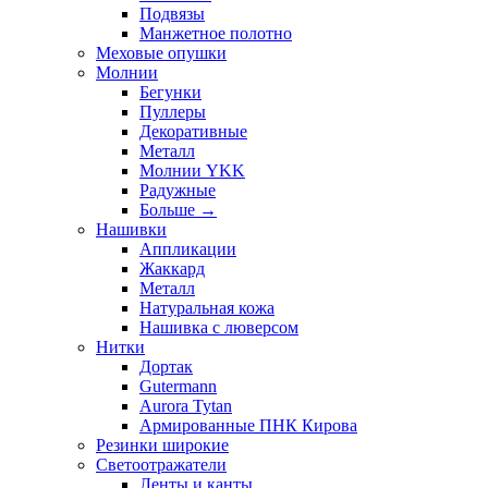
Подвязы
Манжетное полотно
Меховые опушки
Молнии
Бегунки
Пуллеры
Декоративные
Металл
Молнии YKK
Радужные
Больше
→
Нашивки
Аппликации
Жаккард
Металл
Натуральная кожа
Нашивка с люверсом
Нитки
Дортак
Gutermann
Aurora Tytan
Армированные ПНК Кирова
Резинки широкие
Светоотражатели
Ленты и канты