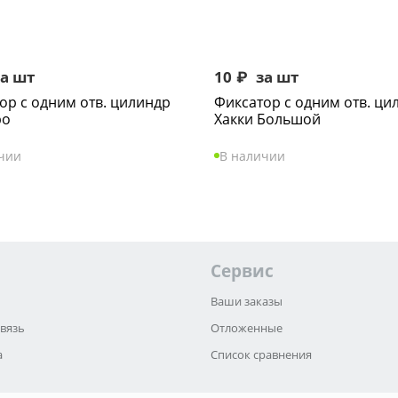
а шт
10
₽
за шт
ор с одним отв. цилиндр
Фиксатор с одним отв. ци
ро
Хакки Большой
чии
В наличии
Сервис
Ваши заказы
связь
Отложенные
а
Список сравнения