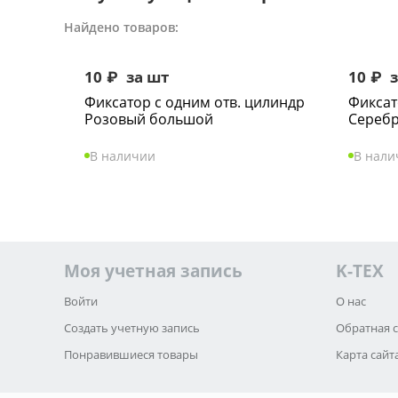
Найдено товаров:
10
₽
за шт
10
₽
з
Фиксатор с одним отв. цилиндр
Фиксат
Розовый большой
Сереб
В наличии
В нали
Моя учетная запись
K-TEX
Войти
О нас
Создать учетную запись
Обратная 
Понравившиеся товары
Карта сайт