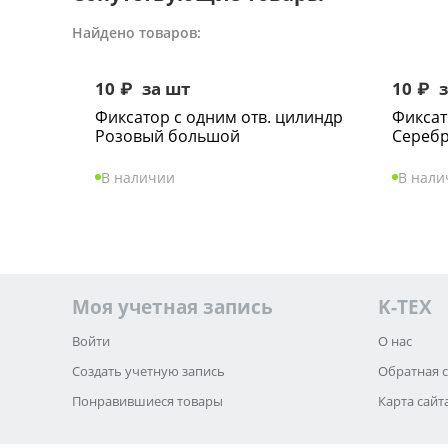
Найдено товаров:
10
₽
за шт
10
₽
з
Фиксатор с одним отв. цилиндр
Фиксат
Розовый большой
Сереб
В наличии
В нали
Моя учетная запись
K-TEX
Войти
О нас
Создать учетную запись
Обратная 
Понравившиеся товары
Карта сайт