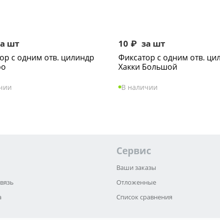
а шт
10
₽
за шт
ор с одним отв. цилиндр
Фиксатор с одним отв. ци
ро
Хакки Большой
чии
В наличии
Сервис
Ваши заказы
связь
Отложенные
а
Список сравнения