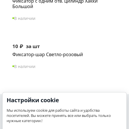
Фиксатор с одним отв. цилиндр Хакки
Большой
В наличии
10
₽
за шт
Фиксатор-шар Светло-розовый
В наличии
Настройки cookie
Моя учетная запись
Мы используем cookie для работы сайта и удобства
посетителей. Вы можете принять все или выбрать только
K-TEX
нужные категории.!