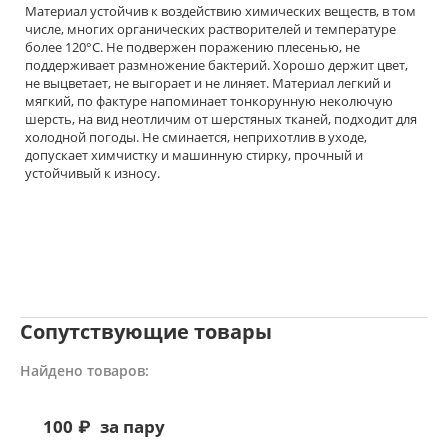
Материал устойчив к воздействию химических веществ, в том
числе, многих органических растворителей и температуре
более 120°С. Не подвержен поражению плесенью, не
поддерживает размножение бактерий. Хорошо держит цвет,
не выцветает, не выгорает и не линяет. Материал легкий и
мягкий, по фактуре напоминает тонкорунную неколючую
шерсть, на вид неотличим от шерстяных тканей, подходит для
холодной погоды. Не сминается, неприхотлив в уходе,
допускает химчистку и машинную стирку, прочный и
устойчивый к износу.
Сопутствующие товары
Найдено товаров:
100
₽
за пару