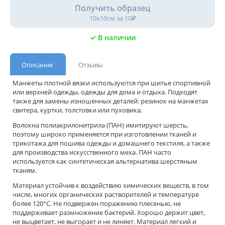
Получить образец
10х10см за 10₽
✓ В наличии
Описание
Отзывы
Манжеты плотной вязки используются при шитье спортивной
или верхней одежды, одежды для дома и отдыха. Подходят
также для замены изношенных деталей: резинок на манжетах
свитера, куртки, толстовки или пуховика.
Волокна полиакрилонитрила (ПАН) имитируют шерсть,
поэтому широко применяется при изготовлении тканей и
трикотажа для пошива одежды и домашнего текстиля, а также
для производства искусственного меха. ПАН часто
используется как синтетическая альтернатива шерстяным
тканям.
Материал устойчив к воздействию химических веществ, в том
числе, многих органических растворителей и температуре
более 120°С. Не подвержен поражению плесенью, не
поддерживает размножение бактерий. Хорошо держит цвет,
не выцветает, не выгорает и не линяет. Материал легкий и