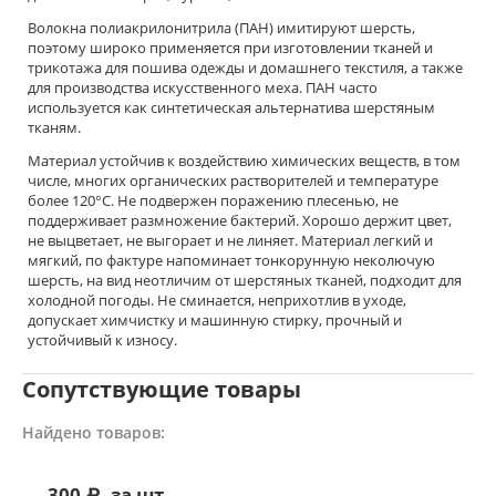
Волокна полиакрилонитрила (ПАН) имитируют шерсть,
поэтому широко применяется при изготовлении тканей и
трикотажа для пошива одежды и домашнего текстиля, а также
для производства искусственного меха. ПАН часто
используется как синтетическая альтернатива шерстяным
тканям.
Материал устойчив к воздействию химических веществ, в том
числе, многих органических растворителей и температуре
более 120°С. Не подвержен поражению плесенью, не
поддерживает размножение бактерий. Хорошо держит цвет,
не выцветает, не выгорает и не линяет. Материал легкий и
мягкий, по фактуре напоминает тонкорунную неколючую
шерсть, на вид неотличим от шерстяных тканей, подходит для
холодной погоды. Не сминается, неприхотлив в уходе,
допускает химчистку и машинную стирку, прочный и
устойчивый к износу.
Сопутствующие товары
Найдено товаров:
300
₽
за шт