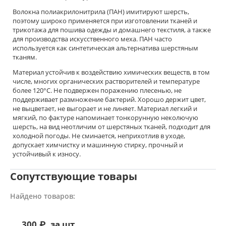
Волокна полиакрилонитрила (ПАН) имитируют шерсть,
поэтому широко применяется при изготовлении тканей и
трикотажа для пошива одежды и домашнего текстиля, а также
для производства искусственного меха. ПАН часто
используется как синтетическая альтернатива шерстяным
тканям.
Материал устойчив к воздействию химических веществ, в том
числе, многих органических растворителей и температуре
более 120°С. Не подвержен поражению плесенью, не
поддерживает размножение бактерий. Хорошо держит цвет,
не выцветает, не выгорает и не линяет. Материал легкий и
мягкий, по фактуре напоминает тонкорунную неколючую
шерсть, на вид неотличим от шерстяных тканей, подходит для
холодной погоды. Не сминается, неприхотлив в уходе,
допускает химчистку и машинную стирку, прочный и
устойчивый к износу.
Сопутствующие товары
Найдено товаров:
300
₽
за шт