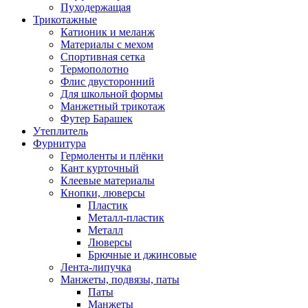
Пуходержащая
Трикотажные
Катионик и меланж
Материалы с мехом
Спортивная сетка
Термополотно
Флис двусторонний
Для школьной формы
Манжетный трикотаж
Футер Барашек
Утеплитель
Фурнитура
Гермоленты и плёнки
Кант курточный
Клеевые материалы
Кнопки, люверсы
Пластик
Металл-пластик
Металл
Люверсы
Брючные и джинсовые
Лента-липучка
Манжеты, подвязы, паты
Паты
Манжеты