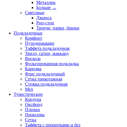
Металлик
Больше
→
Смесовые
Джинса
Рип-стоп
Тренчи, парки, брюки
Подкладочные
Комфорт
Пуходержащие
Таффета подкладочная
Твилл, сатин, жаккард
Вискоза
Фольгированная подкладка
Каризма
Флис подкладочный
Сетка трикотажная
Стежка подкладочная
Мех
Туристические
Кордура
Оксфорд
Пленки
Проксима
Сетка
Таффета с пропитками и без