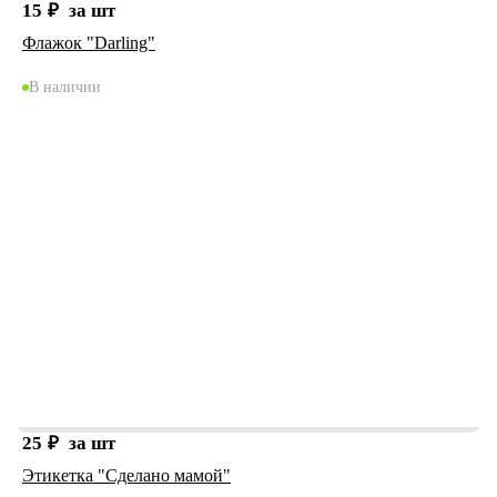
15
₽
за шт
Флажок "Darling"
В наличии
25
₽
за шт
Этикетка "Сделано мамой"