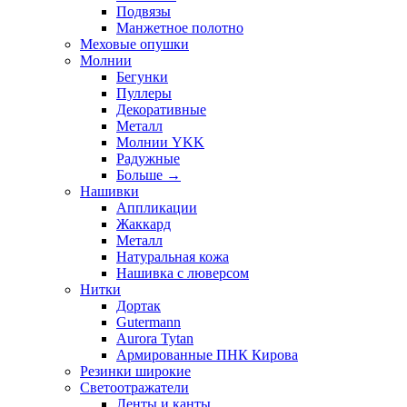
Подвязы
Манжетное полотно
Меховые опушки
Молнии
Бегунки
Пуллеры
Декоративные
Металл
Молнии YKK
Радужные
Больше
→
Нашивки
Аппликации
Жаккард
Металл
Натуральная кожа
Нашивка с люверсом
Нитки
Дортак
Gutermann
Aurora Tytan
Армированные ПНК Кирова
Резинки широкие
Светоотражатели
Ленты и канты