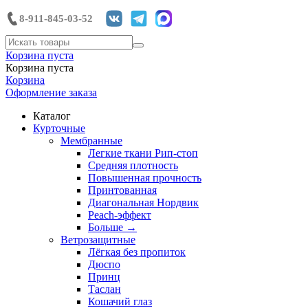
8-911-845-03-52
Корзина пуста
Корзина пуста
Корзина
Оформление заказа
Каталог
Курточные
Мембранные
Легкие ткани Рип-стоп
Средняя плотность
Повышенная прочность
Принтованная
Диагональная Нордвик
Peach-эффект
Больше
→
Ветрозащитные
Лёгкая без пропиток
Дюспо
Принц
Таслан
Кошачий глаз