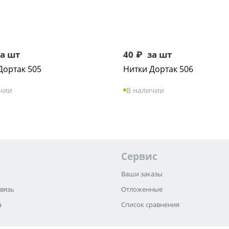
а шт
40
₽
за шт
Дортак 505
Нитки Дортак 506
чии
В наличии
Сервис
Ваши заказы
связь
Отложенные
а
Список сравнения