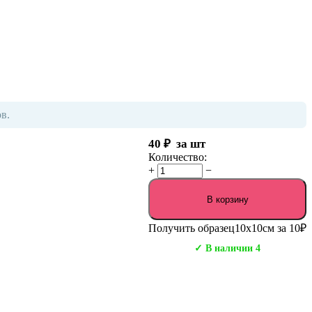
в.
40
₽
за шт
Количество:
+
−
В корзину
Получить образец
10х10см за 10₽
✓ В наличии 4