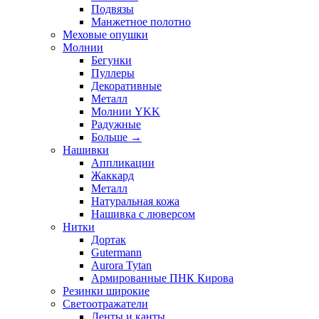
Подвязы
Манжетное полотно
Меховые опушки
Молнии
Бегунки
Пуллеры
Декоративные
Металл
Молнии YKK
Радужные
Больше
→
Нашивки
Аппликации
Жаккард
Металл
Натуральная кожа
Нашивка с люверсом
Нитки
Дортак
Gutermann
Aurora Tytan
Армированные ПНК Кирова
Резинки широкие
Светоотражатели
Ленты и канты