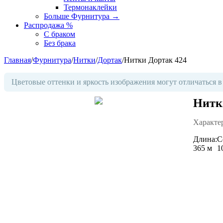
Термонаклейки
Больше Фурнитура
→
Распродажа %
С браком
Без брака
Главная
/
Фурнитура
/
Нитки
/
Дортак
/
Нитки Дортак 424
Цветовые оттенки и яркость изображения могут отличаться в
Нитк
Характе
Длина:
С
365 м
1