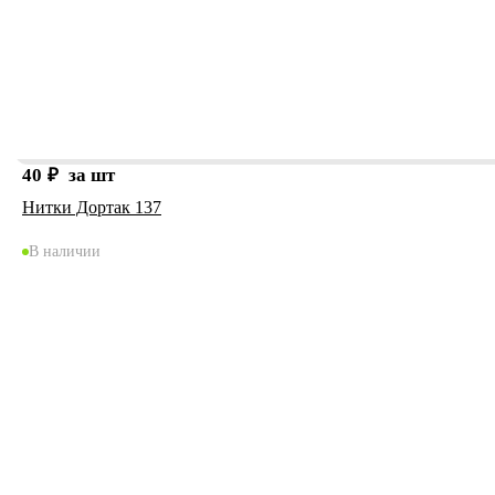
40
₽
за шт
Нитки Дортак 137
В наличии