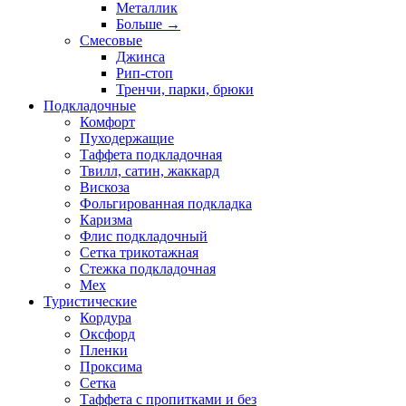
Металлик
Больше
→
Смесовые
Джинса
Рип-стоп
Тренчи, парки, брюки
Подкладочные
Комфорт
Пуходержащие
Таффета подкладочная
Твилл, сатин, жаккард
Вискоза
Фольгированная подкладка
Каризма
Флис подкладочный
Сетка трикотажная
Стежка подкладочная
Мех
Туристические
Кордура
Оксфорд
Пленки
Проксима
Сетка
Таффета с пропитками и без