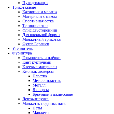
Пуходержащая
Трикотажные
Катионик и меланж
Материалы с мехом
Спортивная сетка
Термополотно
Флис двусторонний
Для школьной формы
Манжетный трикотаж
Футер Барашек
Утеплитель
Фурнитура
Гермоленты и плёнки
Кант курточный
Клеевые материалы
Кнопки, люверсы
Пластик
Металл-пластик
Металл
Люверсы
Брючные и джинсовые
Лента-липучка
Манжеты, подвязы, паты
Паты
Манжеты