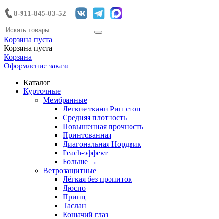
8-911-845-03-52
Корзина пуста
Корзина пуста
Корзина
Оформление заказа
Каталог
Курточные
Мембранные
Легкие ткани Рип-стоп
Средняя плотность
Повышенная прочность
Принтованная
Диагональная Нордвик
Peach-эффект
Больше
→
Ветрозащитные
Лёгкая без пропиток
Дюспо
Принц
Таслан
Кошачий глаз