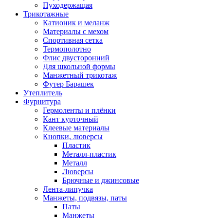
Пуходержащая
Трикотажные
Катионик и меланж
Материалы с мехом
Спортивная сетка
Термополотно
Флис двусторонний
Для школьной формы
Манжетный трикотаж
Футер Барашек
Утеплитель
Фурнитура
Гермоленты и плёнки
Кант курточный
Клеевые материалы
Кнопки, люверсы
Пластик
Металл-пластик
Металл
Люверсы
Брючные и джинсовые
Лента-липучка
Манжеты, подвязы, паты
Паты
Манжеты