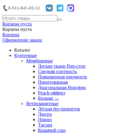
8-911-845-03-52
Корзина пуста
Корзина пуста
Корзина
Оформление заказа
Каталог
Курточные
Мембранные
Легкие ткани Рип-стоп
Средняя плотность
Повышенная прочность
Принтованная
Диагональная Нордвик
Peach-эффект
Больше
→
Ветрозащитные
Лёгкая без пропиток
Дюспо
Принц
Таслан
Кошачий глаз