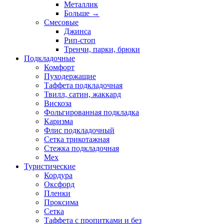
Металлик
Больше
→
Смесовые
Джинса
Рип-стоп
Тренчи, парки, брюки
Подкладочные
Комфорт
Пуходержащие
Таффета подкладочная
Твилл, сатин, жаккард
Вискоза
Фольгированная подкладка
Каризма
Флис подкладочный
Сетка трикотажная
Стежка подкладочная
Мех
Туристические
Кордура
Оксфорд
Пленки
Проксима
Сетка
Таффета с пропитками и без