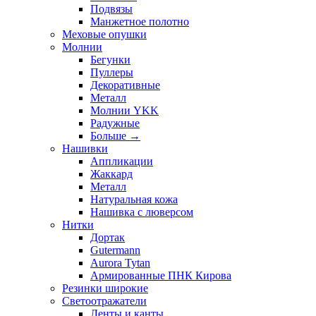
Подвязы
Манжетное полотно
Меховые опушки
Молнии
Бегунки
Пуллеры
Декоративные
Металл
Молнии YKK
Радужные
Больше
→
Нашивки
Аппликации
Жаккард
Металл
Натуральная кожа
Нашивка с люверсом
Нитки
Дортак
Gutermann
Aurora Tytan
Армированные ПНК Кирова
Резинки широкие
Светоотражатели
Ленты и канты