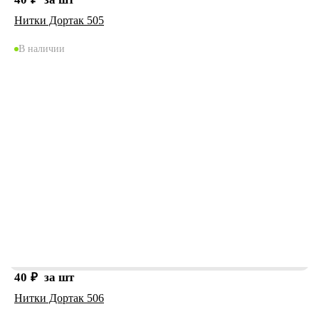
Нитки Дортак 505
В наличии
40
₽
за шт
Нитки Дортак 506