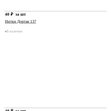
40
₽
за шт
Нитки Дортак 137
В наличии
40
₽
за шт