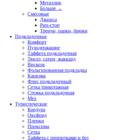
Металлик
Больше
→
Смесовые
Джинса
Рип-стоп
Тренчи, парки, брюки
Подкладочные
Комфорт
Пуходержащие
Таффета подкладочная
Твилл, сатин, жаккард
Вискоза
Фольгированная подкладка
Каризма
Флис подкладочный
Сетка трикотажная
Стежка подкладочная
Мех
Туристические
Кордура
Оксфорд
Пленки
Проксима
Сетка
Таффета с пропитками и без