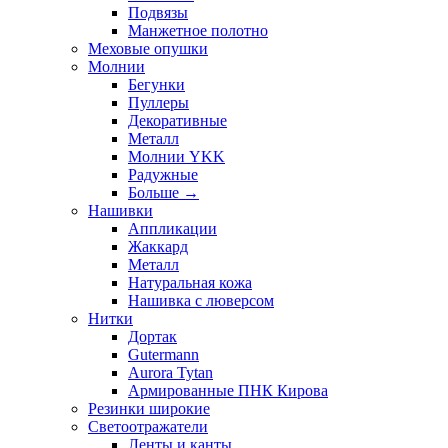
Подвязы
Манжетное полотно
Меховые опушки
Молнии
Бегунки
Пуллеры
Декоративные
Металл
Молнии YKK
Радужные
Больше
→
Нашивки
Аппликации
Жаккард
Металл
Натуральная кожа
Нашивка с люверсом
Нитки
Дортак
Gutermann
Aurora Tytan
Армированные ПНК Кирова
Резинки широкие
Светоотражатели
Ленты и канты