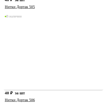
Нитки Дортак 505
В наличии
40
₽
за шт
Нитки Дортак 506