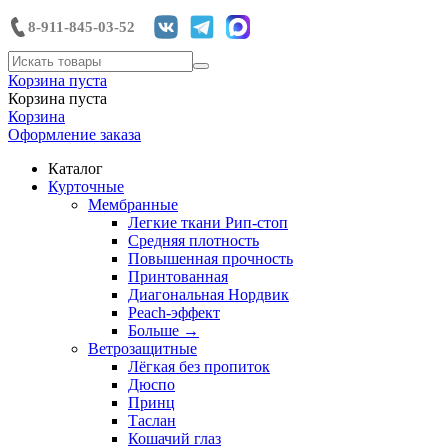
8-911-845-03-52
Корзина пуста
Корзина пуста
Корзина
Оформление заказа
Каталог
Курточные
Мембранные
Легкие ткани Рип-стоп
Средняя плотность
Повышенная прочность
Принтованная
Диагональная Нордвик
Peach-эффект
Больше
→
Ветрозащитные
Лёгкая без пропиток
Дюспо
Принц
Таслан
Кошачий глаз