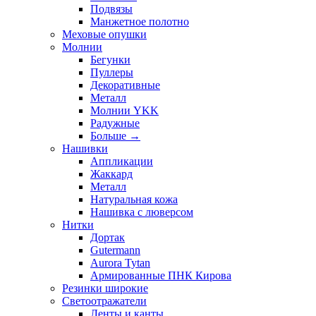
Подвязы
Манжетное полотно
Меховые опушки
Молнии
Бегунки
Пуллеры
Декоративные
Металл
Молнии YKK
Радужные
Больше
→
Нашивки
Аппликации
Жаккард
Металл
Натуральная кожа
Нашивка с люверсом
Нитки
Дортак
Gutermann
Aurora Tytan
Армированные ПНК Кирова
Резинки широкие
Светоотражатели
Ленты и канты