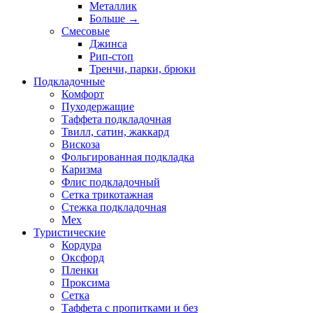
Металлик
Больше
→
Смесовые
Джинса
Рип-стоп
Тренчи, парки, брюки
Подкладочные
Комфорт
Пуходержащие
Таффета подкладочная
Твилл, сатин, жаккард
Вискоза
Фольгированная подкладка
Каризма
Флис подкладочный
Сетка трикотажная
Стежка подкладочная
Мех
Туристические
Кордура
Оксфорд
Пленки
Проксима
Сетка
Таффета с пропитками и без