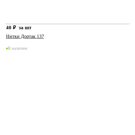
40
₽
за шт
Нитки Дортак 137
В наличии