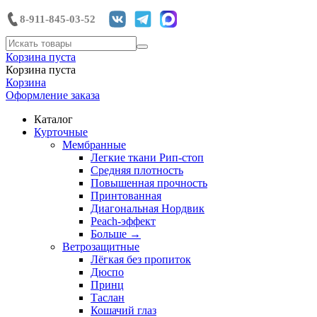
8-911-845-03-52
Корзина пуста
Корзина пуста
Корзина
Оформление заказа
Каталог
Курточные
Мембранные
Легкие ткани Рип-стоп
Средняя плотность
Повышенная прочность
Принтованная
Диагональная Нордвик
Peach-эффект
Больше
→
Ветрозащитные
Лёгкая без пропиток
Дюспо
Принц
Таслан
Кошачий глаз