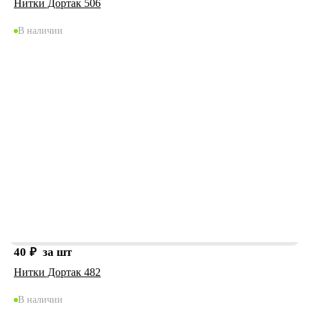
Нитки Дортак 506
В наличии
40
₽
за шт
Нитки Дортак 482
В наличии