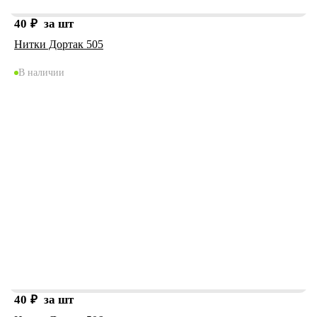
40
₽
за шт
Нитки Дортак 505
В наличии
40
₽
за шт