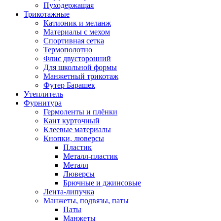
Пуходержащая
Трикотажные
Катионик и меланж
Материалы с мехом
Спортивная сетка
Термополотно
Флис двусторонний
Для школьной формы
Манжетный трикотаж
Футер Барашек
Утеплитель
Фурнитура
Гермоленты и плёнки
Кант курточный
Клеевые материалы
Кнопки, люверсы
Пластик
Металл-пластик
Металл
Люверсы
Брючные и джинсовые
Лента-липучка
Манжеты, подвязы, паты
Паты
Манжеты