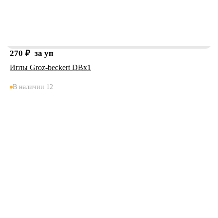
270
₽
за уп
Иглы Groz-beckert DBx1
В наличии 12