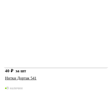
40
₽
за шт
Нитки Дортак 541
В наличии