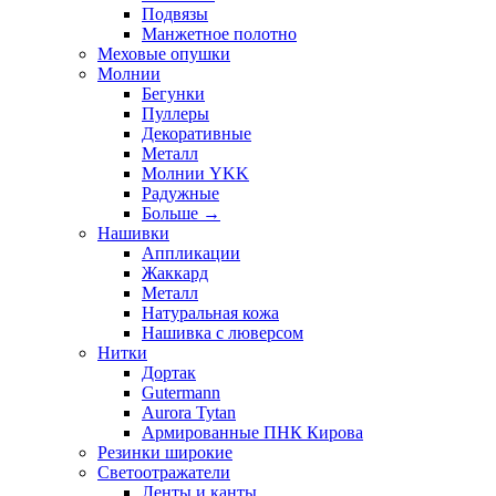
Подвязы
Манжетное полотно
Меховые опушки
Молнии
Бегунки
Пуллеры
Декоративные
Металл
Молнии YKK
Радужные
Больше
→
Нашивки
Аппликации
Жаккард
Металл
Натуральная кожа
Нашивка с люверсом
Нитки
Дортак
Gutermann
Aurora Tytan
Армированные ПНК Кирова
Резинки широкие
Светоотражатели
Ленты и канты