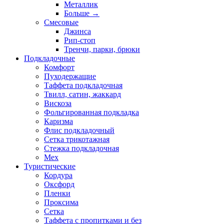
Металлик
Больше
→
Смесовые
Джинса
Рип-стоп
Тренчи, парки, брюки
Подкладочные
Комфорт
Пуходержащие
Таффета подкладочная
Твилл, сатин, жаккард
Вискоза
Фольгированная подкладка
Каризма
Флис подкладочный
Сетка трикотажная
Стежка подкладочная
Мех
Туристические
Кордура
Оксфорд
Пленки
Проксима
Сетка
Таффета с пропитками и без