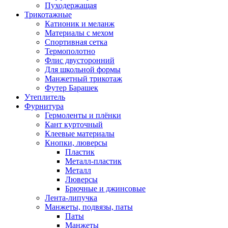
Пуходержащая
Трикотажные
Катионик и меланж
Материалы с мехом
Спортивная сетка
Термополотно
Флис двусторонний
Для школьной формы
Манжетный трикотаж
Футер Барашек
Утеплитель
Фурнитура
Гермоленты и плёнки
Кант курточный
Клеевые материалы
Кнопки, люверсы
Пластик
Металл-пластик
Металл
Люверсы
Брючные и джинсовые
Лента-липучка
Манжеты, подвязы, паты
Паты
Манжеты