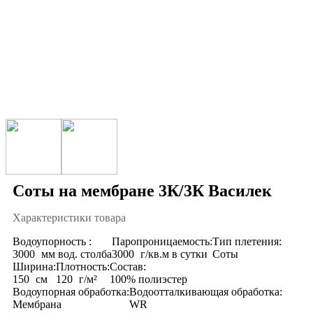
Соты на мембране 3К/3К Василек
Характеристики товара
Водоупорность :
Паропроницаемость:
Тип плетения:
3000
мм вод. столба
3000
г/кв.м в сутки
Соты
Ширина:
Плотность:
Состав:
150
см
120
г/м²
100% полиэстер
Водоупорная обработка:
Водоотталкивающая обработка:
Мембрана
WR