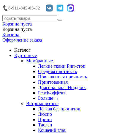
8-911-845-03-52
Корзина пуста
Корзина пуста
Корзина
Оформление заказа
Каталог
Курточные
Мембранные
Легкие ткани Рип-стоп
Средняя плотность
Повышенная прочность
Принтованная
Диагональная Нордвик
Peach-эффект
Больше
→
Ветрозащитные
Лёгкая без пропиток
Дюспо
Принц
Таслан
Кошачий глаз