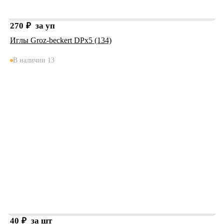
270
₽
за уп
Иглы Groz-beckert DPx5 (134)
В наличии 13
40
₽
за шт