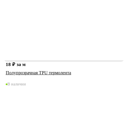
18
₽
за м
Полупрозрачная TPU термолента
В наличии