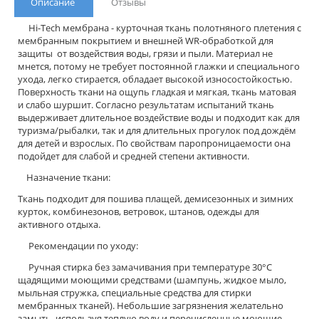
Описание
Отзывы
Hi-Tech мембрана - курточная ткань полотняного плетения с
мембранным покрытием и внешней WR-обработкой для
защиты от воздействия воды, грязи и пыли. Материал не
мнется, потому не требует постоянной глажки и специального
ухода, легко стирается, обладает высокой износостойкостью.
Поверхность ткани на ощупь гладкая и мягкая, ткань матовая
и слабо шуршит. Согласно результатам испытаний ткань
выдерживает длительное воздействие воды и подходит как для
туризма/рыбалки, так и для длительных прогулок под дождём
для детей и взрослых. По свойствам паропроницаемости она
подойдет для слабой и средней степени активности.
Назначение ткани:
Ткань подходит для пошива плащей, демисезонных и зимних
курток, комбинезонов, ветровок, штанов, одежды для
активного отдыха.
Рекомендации по уходу:
Ручная стирка без замачивания при температуре 30°С
щадящими моющими средствами (шампунь, жидкое мыло,
мыльная стружка, специальные средства для стирки
мембранных тканей). Небольшие загрязнения желательно
замыть, используя теплую воду и перечисленные моющие