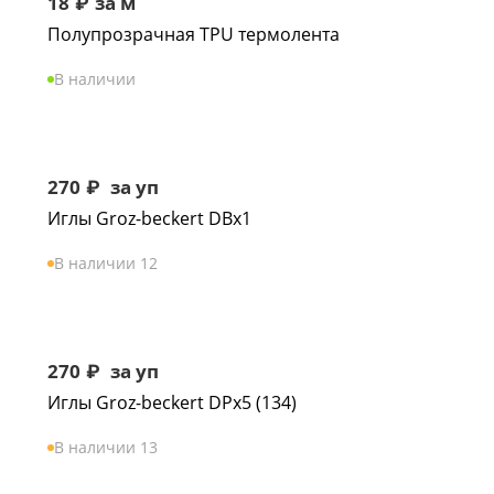
18
₽
за м
Полупрозрачная TPU термолента
В наличии
270
₽
за уп
Иглы Groz-beckert DBx1
В наличии 12
270
₽
за уп
Иглы Groz-beckert DPx5 (134)
В наличии 13