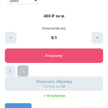
460
₽
за м
Количество (м):
−
+
В корзину
Получить образец
10х10см за 10₽
✓ В наличии