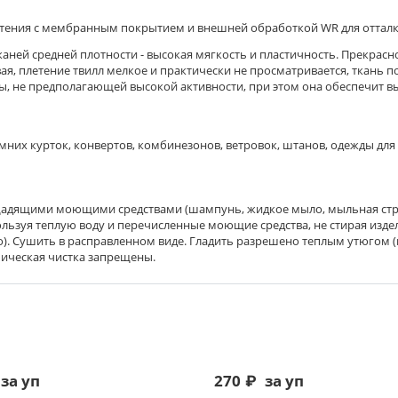
тения с мембранным покрытием и внешней обработкой WR для отталки
й средней плотности - высокая мягкость и пластичность. Прекрасно п
овая, плетение твилл мелкое и практически не просматривается, ткань
, не предполагающей высокой активности, при этом она обеспечит выс
их курток, конвертов, комбинезонов, ветровок, штанов, одежды для
щадящими моющими средствами (шампунь, жидкое мыло, мыльная стру
льзуя теплую воду и перечисленные моющие средства, не стирая изде
. Сушить в расправленном виде. Гладить разрешено теплым утюгом (м
мическая чистка запрещены.
за уп
270
₽
за уп