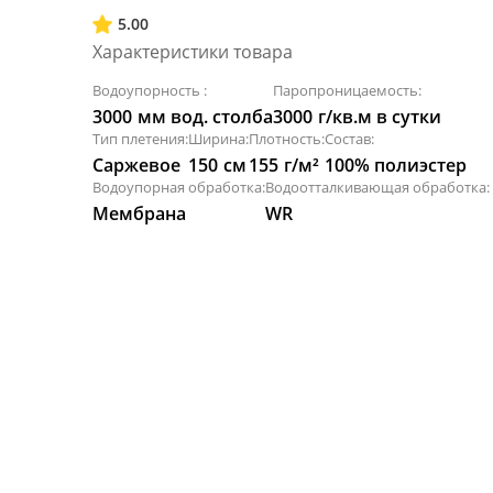
5.00
Характеристики товара
Водоупорность :
Паропроницаемость:
3000
мм вод. столба
3000
г/кв.м в сутки
Тип плетения:
Ширина:
Плотность:
Состав:
Саржевое
150
см
155
г/м²
100% полиэстер
Водоупорная обработка:
Водоотталкивающая обработка:
Мембрана
WR