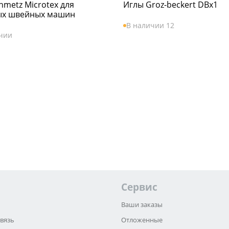
hmetz Microtex для
Иглы Groz-beckert DBx1
ых швейных машин
В наличии 12
чии
Сервис
Ваши заказы
связь
Отложенные