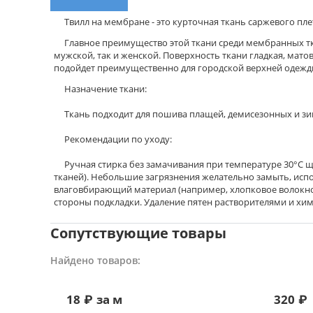
Твилл на мембране - это курточная ткань саржевого пле
Главное преимущество этой ткани среди мембранных ткане
мужской, так и женской. Поверхность ткани гладкая, мат
подойдет преимущественно для городской верхней одежды
Назначение ткани:
Ткань подходит для пошива плащей, демисезонных и зимн
Рекомендации по уходу:
Ручная стирка без замачивания при температуре 30°С 
тканей). Небольшие загрязнения желательно замыть, испо
влаговбирающий материал (например, хлопковое волокно)
стороны подкладки. Удаление пятен растворителями и хи
Сопутствующие товары
Найдено товаров:
18
₽
за м
320
₽