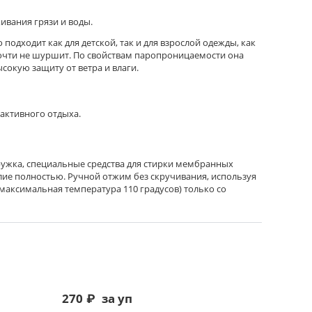
вания грязи и воды.
одходит как для детской, так и для взрослой одежды, как
 почти не шуршит. По свойствам паропроницаемости она
окую защиту от ветра и влаги.
 активного отдыха.
жка, специальные средства для стирки мембранных
лие полностью. Ручной отжим без скручивания, используя
аксимальная температура 110 градусов) только со
270
₽
за уп