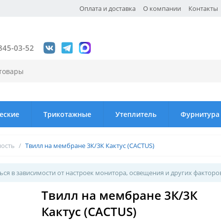
Оплата и доставка
О компании
Контакты
845-03-52
еские
Трикотажные
Утеплитель
Фурнитура
ность
/
Твилл на мембране 3К/3К Кактус (CACTUS)
ся в зависимости от настроек монитора, освещения и других факторо
Твилл на мембране 3К/3К
Кактус (CACTUS)