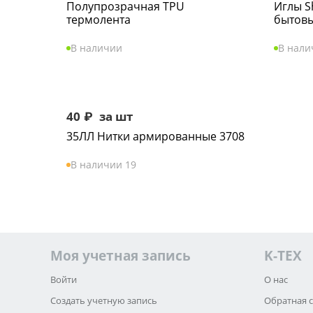
Полупрозрачная TPU
Иглы S
термолента
бытов
В наличии
В нали
40
₽
за шт
35ЛЛ Нитки армированные 3708
В наличии 19
Моя учетная запись
K-TEX
Войти
О нас
Создать учетную запись
Обратная 