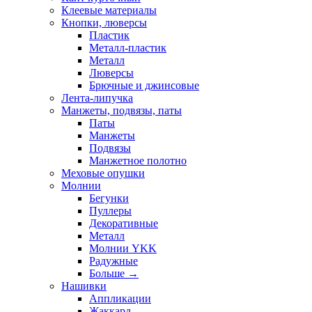
Клеевые материалы
Кнопки, люверсы
Пластик
Металл-пластик
Металл
Люверсы
Брючные и джинсовые
Лента-липучка
Манжеты, подвязы, паты
Паты
Манжеты
Подвязы
Манжетное полотно
Меховые опушки
Молнии
Бегунки
Пуллеры
Декоративные
Металл
Молнии YKK
Радужные
Больше
→
Нашивки
Аппликации
Жаккард