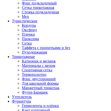
Флис подкладочный
Сетка трикотажная
Стежка подкладочная
Мех
Туристические
Кордура
Оксфорд
Пленки
Проксима
Сетка
Таффета с пропитками и без
Пуходержащая
Трикотажные
Катионик и меланж
Материалы с мехом
Спортивная сетка
Термополотно
Флис двусторонний
Для школьной формы
Манжетный трикотаж
Футер Барашек
Утеплитель
Фурнитура
Гермоленты и плёнки
Кант курточный