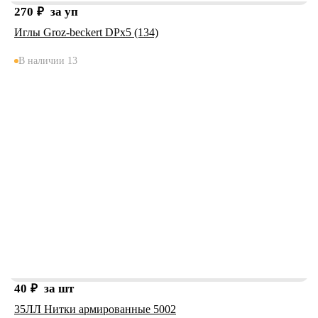
270
₽
за уп
Иглы Groz-beckert DPx5 (134)
В наличии 13
40
₽
за шт
35ЛЛ Нитки армированные 5002