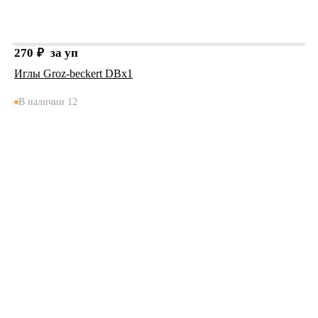
270
₽
за уп
Иглы Groz-beckert DBx1
В наличии 12