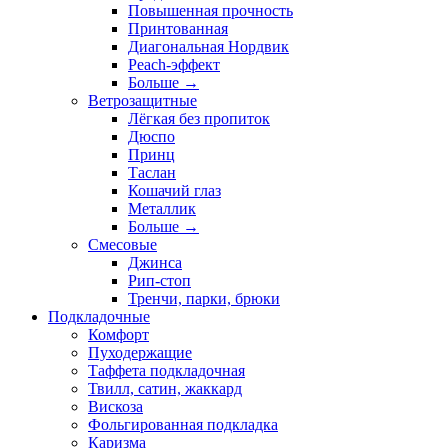
Повышенная прочность
Принтованная
Диагональная Нордвик
Peach-эффект
Больше
→
Ветрозащитные
Лёгкая без пропиток
Дюспо
Принц
Таслан
Кошачий глаз
Металлик
Больше
→
Смесовые
Джинса
Рип-стоп
Тренчи, парки, брюки
Подкладочные
Комфорт
Пуходержащие
Таффета подкладочная
Твилл, сатин, жаккард
Вискоза
Фольгированная подкладка
Каризма