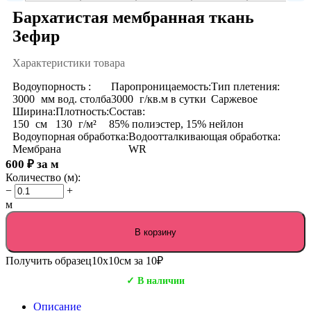
Бархатистая мембранная ткань
Зефир
Характеристики товара
Водоупорность :
Паропроницаемость:
Тип плетения:
3000
мм вод. столба
3000
г/кв.м в сутки
Саржевое
Ширина:
Плотность:
Состав:
150
см
130
г/м²
85% полиэстер, 15% нейлон
Водоупорная обработка:
Водоотталкивающая обработка:
Мембрана
WR
600
₽
за м
Количество (м):
−
+
м
В корзину
Получить образец
10х10см за 10₽
✓ В наличии
Описание