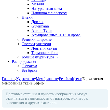
Металл
Натуральная кожа
Нашивка с люверсом
Нитки
Дортак
Gutermann
Aurora Tytan
Армированные ПНК Кирова
Резинки широкие
Светоотражатели
Ленты и канты
Термонаклейки
Больше Фурнитура
→
Распродажа %
С браком
Без брака
Главная
/
Курточные
/
Мембранные
/
Peach-эффект
/
Бархатистая
мембранная ткань Зефир
Цветовые оттенки и яркость изображения могут
отличаться в зависимости от настроек монитора,
освещения и других факторов.