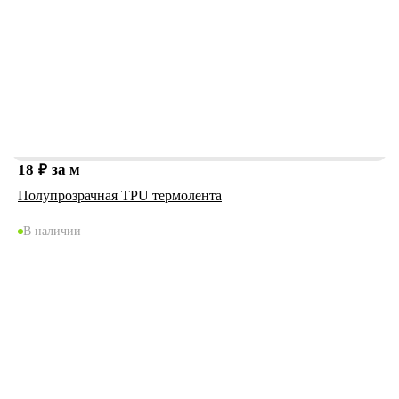
18
₽
за м
Полупрозрачная TPU термолента
В наличии