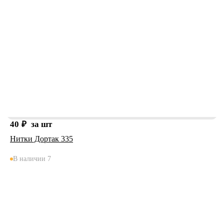
40
₽
за шт
Нитки Дортак 335
В наличии 7