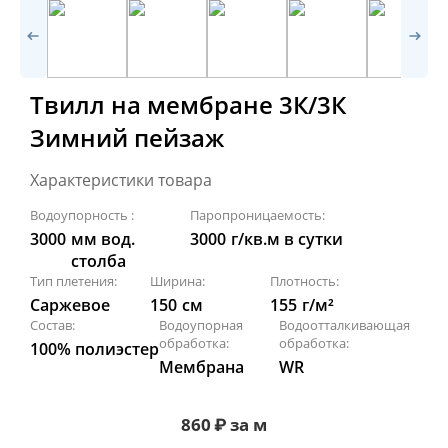
Твилл на мембране 3К/3К
Зимний пейзаж
Характеристики товара
Водоупорность :
Паропроницаемость:
3000
мм вод.
3000
г/кв.м в сутки
столба
Тип плетения:
Ширина:
Плотность:
Саржевое
150
см
155
г/м²
Состав:
Водоупорная
Водоотталкивающая
обработка:
обработка:
100% полиэстер
Мембрана
WR
860
₽
за м