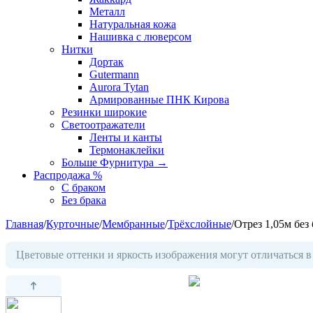
Металл
Натуральная кожа
Нашивка с люверсом
Нитки
Дортак
Gutermann
Aurora Tytan
Армированные ПНК Кирова
Резинки широкие
Светоотражатели
Ленты и канты
Термонаклейки
Больше Фурнитура
→
Распродажа %
С браком
Без брака
Главная
/
Курточные
/
Мембранные
/
Трёхслойные
/
Отрез 1,05м без
Цветовые оттенки и яркость изображения могут отличаться в