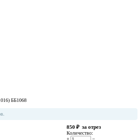
1016) ББ1068
в.
850
₽
за отрез
Количество:
+
−