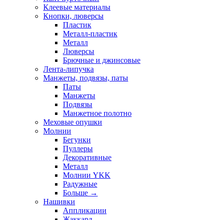
Клеевые материалы
Кнопки, люверсы
Пластик
Металл-пластик
Металл
Люверсы
Брючные и джинсовые
Лента-липучка
Манжеты, подвязы, паты
Паты
Манжеты
Подвязы
Манжетное полотно
Меховые опушки
Молнии
Бегунки
Пуллеры
Декоративные
Металл
Молнии YKK
Радужные
Больше
→
Нашивки
Аппликации
Жаккард