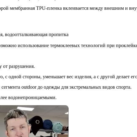
торой мембранная TPU-пленка вклеивается между внешним и вну
ивая, водоотталкивающая пропитка
озможно использование термоклеевых технологий при проклейк
у от разрушения.
о, с одной стороны, уменьшает вес изделия, а с другой делает е
 сегмента outdoor до одежды для экстремальных видов спорта.
более водонепроницаемыми.