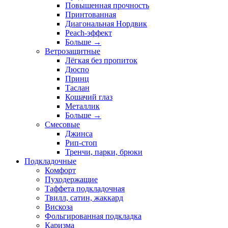
Повышенная прочность
Принтованная
Диагональная Нордвик
Peach-эффект
Больше
→
Ветрозащитные
Лёгкая без пропиток
Дюспо
Принц
Таслан
Кошачий глаз
Металлик
Больше
→
Смесовые
Джинса
Рип-стоп
Тренчи, парки, брюки
Подкладочные
Комфорт
Пуходержащие
Таффета подкладочная
Твилл, сатин, жаккард
Вискоза
Фольгированная подкладка
Каризма