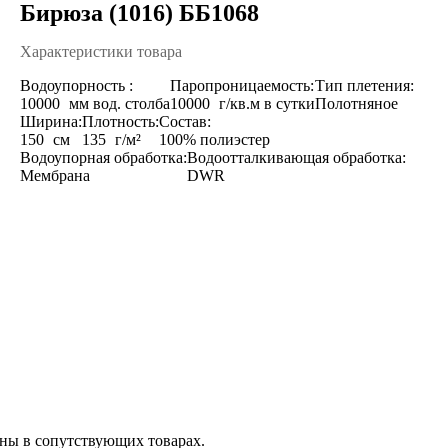
Бирюза (1016) ББ1068
Характеристики товара
Водоупорность :
Паропроницаемость:
Тип плетения:
10000
мм вод. столба
10000
г/кв.м в сутки
Полотняное
Ширина:
Плотность:
Состав:
150
см
135
г/м²
100% полиэстер
Водоупорная обработка:
Водоотталкивающая обработка:
Мембрана
DWR
аны в сопутствующих товарах.