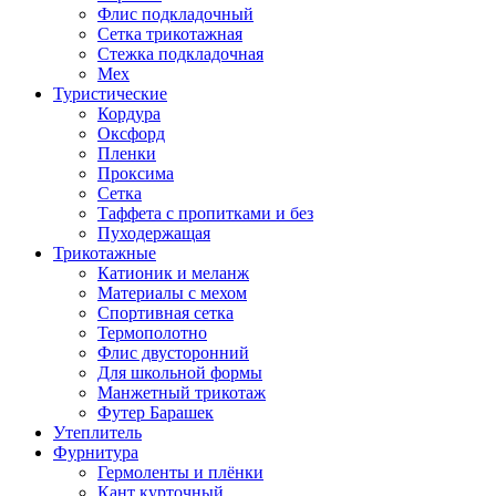
Флис подкладочный
Сетка трикотажная
Стежка подкладочная
Мех
Туристические
Кордура
Оксфорд
Пленки
Проксима
Сетка
Таффета с пропитками и без
Пуходержащая
Трикотажные
Катионик и меланж
Материалы с мехом
Спортивная сетка
Термополотно
Флис двусторонний
Для школьной формы
Манжетный трикотаж
Футер Барашек
Утеплитель
Фурнитура
Гермоленты и плёнки
Кант курточный