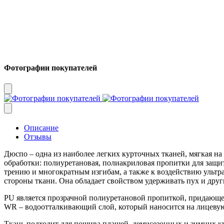
Фотографии покупателей
Описание
Отзывы
Дюспо – одна из наиболее легких курточных тканей, мягкая 
обработки: полиуретановая, полиакриловая пропитки для защит
трению и многократным изгибам, а также к воздействию ультра
стороны ткани. Она обладает свойством удерживать пух и друг
PU является прозрачной полиуретановой пропиткой, придающей
WR – водоотталкивающий слой, который наносится на лицевую с
Ткань подходит для пошива плащей, демисезонных и зимних ку