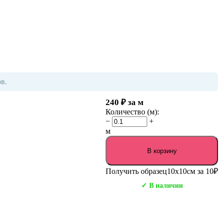
в.
240
₽
за м
Количество (м):
−
+
м
В корзину
Получить образец
10х10см за 10₽
✓ В наличии