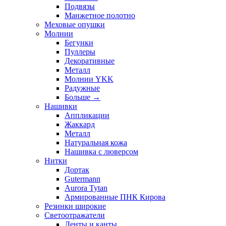
Подвязы
Манжетное полотно
Меховые опушки
Молнии
Бегунки
Пуллеры
Декоративные
Металл
Молнии YKK
Радужные
Больше
→
Нашивки
Аппликации
Жаккард
Металл
Натуральная кожа
Нашивка с люверсом
Нитки
Дортак
Gutermann
Aurora Tytan
Армированные ПНК Кирова
Резинки широкие
Светоотражатели
Ленты и канты