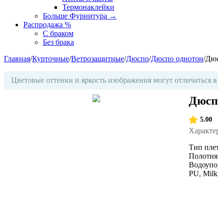
Термонаклейки
Больше Фурнитура
→
Распродажа %
С браком
Без брака
Главная
/
Курточные
/
Ветрозащитные
/
Дюспо
/
Дюспо однотон
/
Дюс
Цветовые оттенки и яркость изображения могут отличаться в
Дюсп
5.00
Характе
Тип пле
Полотня
Водоупо
PU, Milk