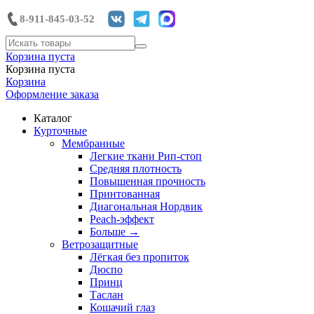
8-911-845-03-52
Корзина пуста
Корзина пуста
Корзина
Оформление заказа
Каталог
Курточные
Мембранные
Легкие ткани Рип-стоп
Средняя плотность
Повышенная прочность
Принтованная
Диагональная Нордвик
Peach-эффект
Больше
→
Ветрозащитные
Лёгкая без пропиток
Дюспо
Принц
Таслан
Кошачий глаз