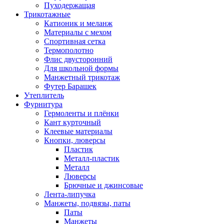
Пуходержащая
Трикотажные
Катионик и меланж
Материалы с мехом
Спортивная сетка
Термополотно
Флис двусторонний
Для школьной формы
Манжетный трикотаж
Футер Барашек
Утеплитель
Фурнитура
Гермоленты и плёнки
Кант курточный
Клеевые материалы
Кнопки, люверсы
Пластик
Металл-пластик
Металл
Люверсы
Брючные и джинсовые
Лента-липучка
Манжеты, подвязы, паты
Паты
Манжеты