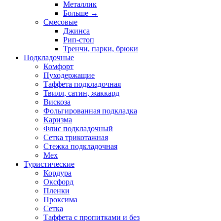
Металлик
Больше
→
Смесовые
Джинса
Рип-стоп
Тренчи, парки, брюки
Подкладочные
Комфорт
Пуходержащие
Таффета подкладочная
Твилл, сатин, жаккард
Вискоза
Фольгированная подкладка
Каризма
Флис подкладочный
Сетка трикотажная
Стежка подкладочная
Мех
Туристические
Кордура
Оксфорд
Пленки
Проксима
Сетка
Таффета с пропитками и без