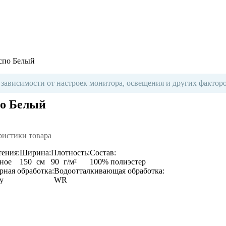
по Белый
 зависимости от настроек монитора, освещения и других факторо
о Белый
ристики товара
тения:
Ширина:
Плотность:
Состав:
ное
150
см
90
г/м²
100% полиэстер
рная обработка:
Водоотталкивающая обработка:
y
WR