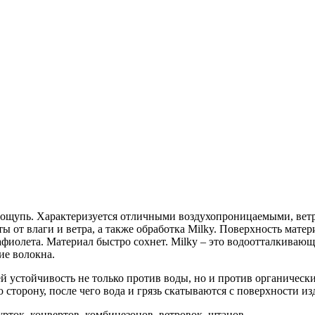
на ощупь. Характеризуется отличными воздухопроницаемыми, ве
ы от влаги и ветра, а также обработка Milky. Поверхность мате
фиолета. Материал быстро сохнет. Milky – это водоотталкивающа
ие волокна.
 устойчивость не только против воды, но и против органических
торону, после чего вода и грязь скатываются с поверхности из
рток, конвертов, комбинезонов, ветровок, штанов.