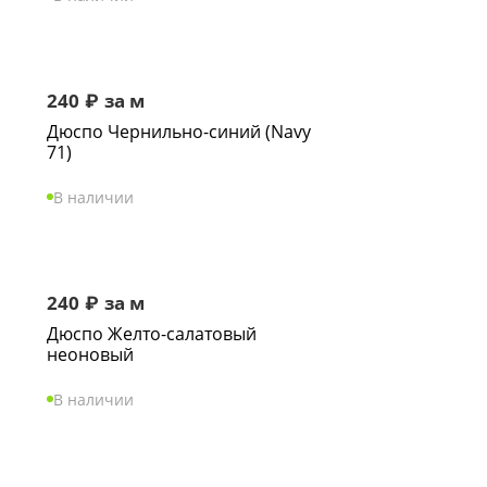
240
₽
за м
Дюспо Чернильно-синий (Navy
71)
В наличии
240
₽
за м
Дюспо Желто-салатовый
неоновый
В наличии