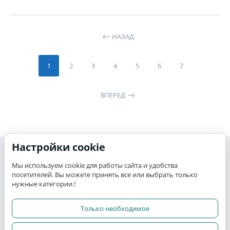
НАЗАД
1
2
3
4
5
6
7
ВПЕРЕД
Настройки cookie
Моя учетная запись
Мы используем cookie для работы сайта и удобства
посетителей. Вы можете принять все или выбрать только
K-TEX
нужные категории.!
Сервис
Только необходимое