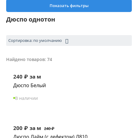
Показать фильтры
Дюспо однотон
Сортировка: по умолчанию
Найдено товаров: 74
240
₽
за м
Дюспо Белый
В наличии
200
₽
за м
240
₽
Дюспо Лайм (с дефектом) Л810