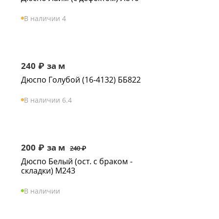
В наличии 4
240
₽
за м
Дюспо Голубой (16-4132) ББ822
В наличии 6.4
200
₽
за м
240
₽
Дюспо Белый (ост. с браком -
складки) М243
В наличии