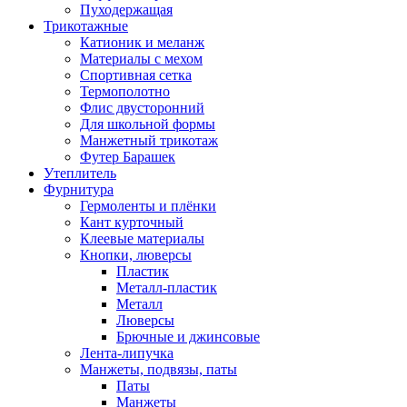
Пуходержащая
Трикотажные
Катионик и меланж
Материалы с мехом
Спортивная сетка
Термополотно
Флис двусторонний
Для школьной формы
Манжетный трикотаж
Футер Барашек
Утеплитель
Фурнитура
Гермоленты и плёнки
Кант курточный
Клеевые материалы
Кнопки, люверсы
Пластик
Металл-пластик
Металл
Люверсы
Брючные и джинсовые
Лента-липучка
Манжеты, подвязы, паты
Паты
Манжеты