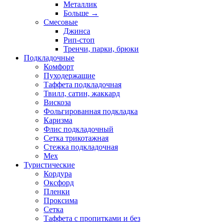
Металлик
Больше
→
Смесовые
Джинса
Рип-стоп
Тренчи, парки, брюки
Подкладочные
Комфорт
Пуходержащие
Таффета подкладочная
Твилл, сатин, жаккард
Вискоза
Фольгированная подкладка
Каризма
Флис подкладочный
Сетка трикотажная
Стежка подкладочная
Мех
Туристические
Кордура
Оксфорд
Пленки
Проксима
Сетка
Таффета с пропитками и без