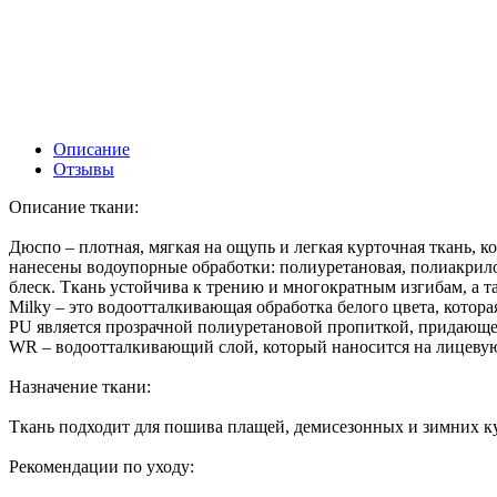
Описание
Отзывы
Описание ткани:
Дюспо – плотная, мягкая на ощупь и легкая курточная ткань,
нанесены водоупорные обработки: полиуретановая, полиакрило
блеск. Ткань устойчива к трению и многократным изгибам, а т
Milky – это водоотталкивающая обработка белого цвета, котора
PU является прозрачной полиуретановой пропиткой, придающей
WR – водоотталкивающий слой, который наносится на лицевую с
Назначение ткани:
Ткань подходит для пошива плащей, демисезонных и зимних ку
Рекомендации по уходу: