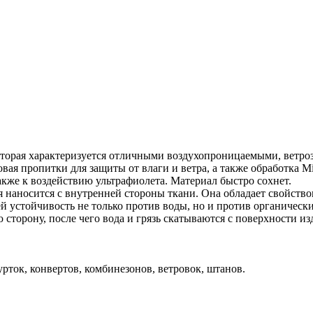
 которая характеризуется отличными воздухопроницаемыми, вет
вая пропитки для защиты от влаги и ветра, а также обработка 
акже к воздействию ультрафиолета. Материал быстро сохнет.
я наносится с внутренней стороны ткани. Она обладает свойство
 устойчивость не только против воды, но и против органических
торону, после чего вода и грязь скатываются с поверхности из
рток, конвертов, комбинезонов, ветровок, штанов.