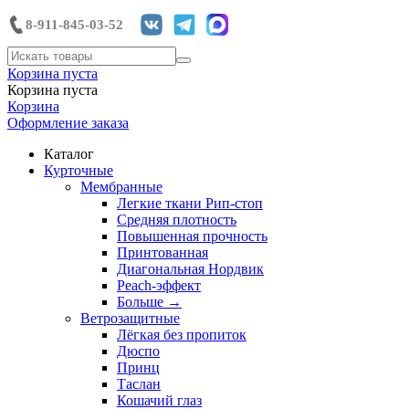
8-911-845-03-52
Корзина пуста
Корзина пуста
Корзина
Оформление заказа
Каталог
Курточные
Мембранные
Легкие ткани Рип-стоп
Средняя плотность
Повышенная прочность
Принтованная
Диагональная Нордвик
Peach-эффект
Больше
→
Ветрозащитные
Лёгкая без пропиток
Дюспо
Принц
Таслан
Кошачий глаз