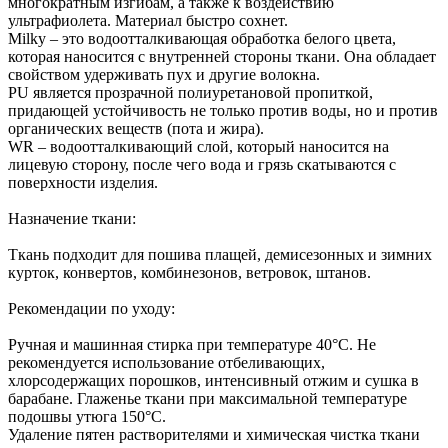
многократным изгибам, а также к воздействию
ультрафиолета. Материал быстро сохнет.
Milky – это водоотталкивающая обработка белого цвета,
которая наносится с внутренней стороны ткани. Она обладает
свойством удерживать пух и другие волокна.
PU является прозрачной полиуретановой пропиткой,
придающей устойчивость не только против воды, но и против
органических веществ (пота и жира).
WR – водоотталкивающий слой, который наносится на
лицевую сторону, после чего вода и грязь скатываются с
поверхности изделия.
Назначение ткани:
Ткань подходит для пошива плащей, демисезонных и зимних
курток, конвертов, комбинезонов, ветровок, штанов.
Рекомендации по уходу:
Ручная и машинная стирка при температуре 40°С. Не
рекомендуется использование отбеливающих,
хлорсодержащих порошков, интенсивный отжим и сушка в
барабане. Глаженье ткани при максимальной температуре
подошвы утюга 150°С.
Удаление пятен растворителями и химическая чистка ткани