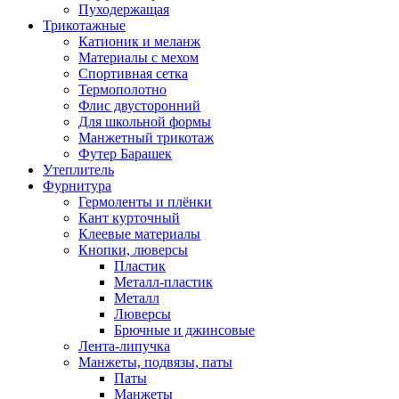
Пуходержащая
Трикотажные
Катионик и меланж
Материалы с мехом
Спортивная сетка
Термополотно
Флис двусторонний
Для школьной формы
Манжетный трикотаж
Футер Барашек
Утеплитель
Фурнитура
Гермоленты и плёнки
Кант курточный
Клеевые материалы
Кнопки, люверсы
Пластик
Металл-пластик
Металл
Люверсы
Брючные и джинсовые
Лента-липучка
Манжеты, подвязы, паты
Паты
Манжеты