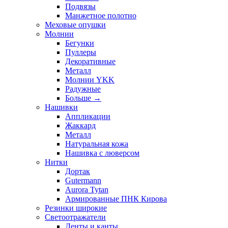
Подвязы
Манжетное полотно
Меховые опушки
Молнии
Бегунки
Пуллеры
Декоративные
Металл
Молнии YKK
Радужные
Больше
→
Нашивки
Аппликации
Жаккард
Металл
Натуральная кожа
Нашивка с люверсом
Нитки
Дортак
Gutermann
Aurora Tytan
Армированные ПНК Кирова
Резинки широкие
Светоотражатели
Ленты и канты