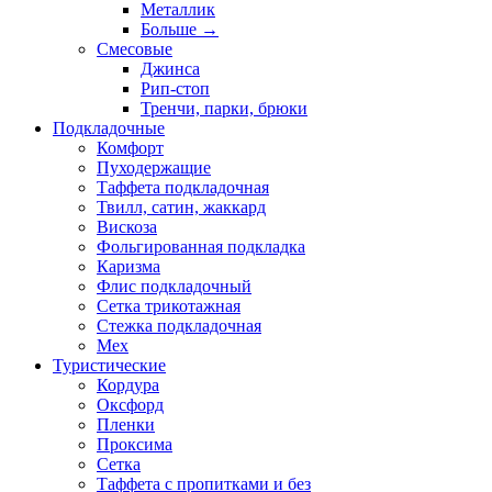
Металлик
Больше
→
Смесовые
Джинса
Рип-стоп
Тренчи, парки, брюки
Подкладочные
Комфорт
Пуходержащие
Таффета подкладочная
Твилл, сатин, жаккард
Вискоза
Фольгированная подкладка
Каризма
Флис подкладочный
Сетка трикотажная
Стежка подкладочная
Мех
Туристические
Кордура
Оксфорд
Пленки
Проксима
Сетка
Таффета с пропитками и без