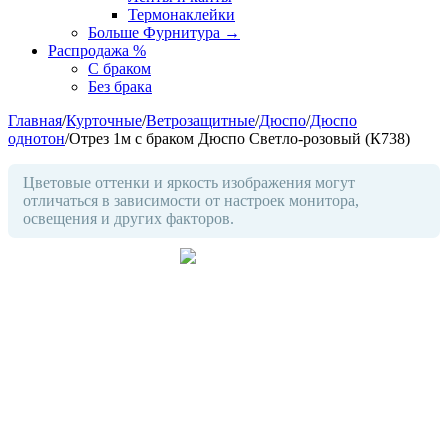
Термонаклейки
Больше Фурнитура
→
Распродажа %
С браком
Без брака
Главная
/
Курточные
/
Ветрозащитные
/
Дюспо
/
Дюспо
однотон
/
Отрез 1м с браком Дюспо Светло-розовый (К738)
Цветовые оттенки и яркость изображения могут
отличаться в зависимости от настроек монитора,
освещения и других факторов.