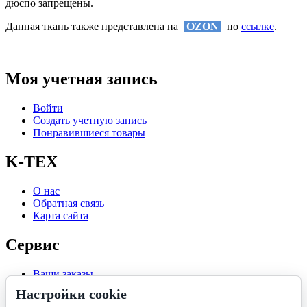
дюспо запрещены.
Данная ткань также представлена на
OZON
по
ссылке
.
Моя учетная запись
Войти
Создать учетную запись
Понравившиеся товары
K-TEX
О нас
Обратная связь
Карта сайта
Сервис
Ваши заказы
Отложенные
Настройки cookie
Список сравнения