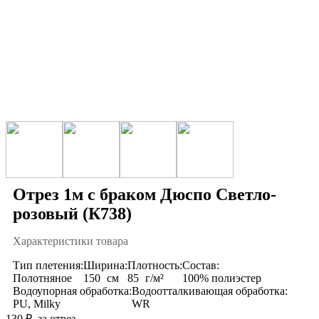
Отрез 1м с браком Дюспо Светло-
розовый (К738)
Характеристики товара
Тип плетения:
Ширина:
Плотность:
Состав:
Полотняное
150
см
85
г/м²
100% полиэстер
Водоупорная обработка:
Водоотталкивающая обработка:
PU, Milky
WR
130
₽
за отрез