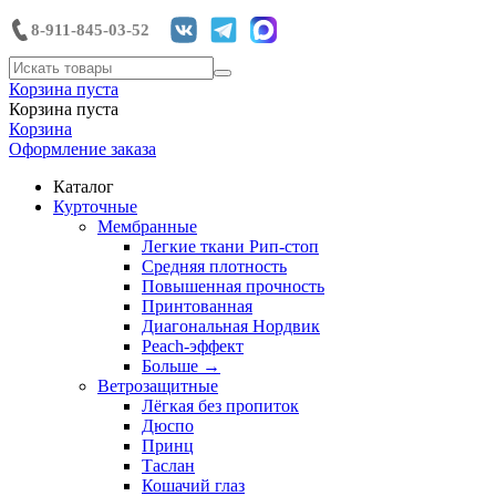
8-911-845-03-52
Корзина пуста
Корзина пуста
Корзина
Оформление заказа
Каталог
Курточные
Мембранные
Легкие ткани Рип-стоп
Средняя плотность
Повышенная прочность
Принтованная
Диагональная Нордвик
Peach-эффект
Больше
→
Ветрозащитные
Лёгкая без пропиток
Дюспо
Принц
Таслан
Кошачий глаз