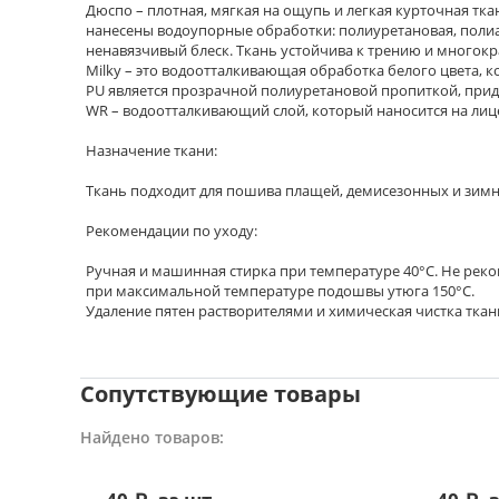
Дюспо – плотная, мягкая на ощупь и легкая курточная т
нанесены водоупорные обработки: полиуретановая, полиак
ненавязчивый блеск. Ткань устойчива к трению и многокр
Milky – это водоотталкивающая обработка белого цвета, к
PU является прозрачной полиуретановой пропиткой, прида
WR – водоотталкивающий слой, который наносится на лицев
Назначение ткани:
Ткань подходит для пошива плащей, демисезонных и зимни
Рекомендации по уходу:
Ручная и машинная стирка при температуре 40°С. Не ре
при максимальной температуре подошвы утюга 150°С.
Удаление пятен растворителями и химическая чистка тка
Сопутствующие товары
Найдено товаров: