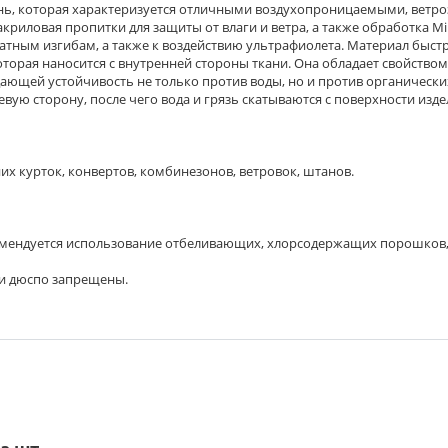
кань, которая характеризуется отличными воздухопроницаемыми, вет
риловая пропитки для защиты от влаги и ветра, а также обработка M
атным изгибам, а также к воздействию ультрафиолета. Материал быстр
оторая наносится с внутренней стороны ткани. Она обладает свойством
ющей устойчивость не только против воды, но и против органических
ую сторону, после чего вода и грязь скатываются с поверхности изде
х курток, конвертов, комбинезонов, ветровок, штанов.
комендуется использование отбеливающих, хлорсодержащих порошков,
ни дюспо запрещены.