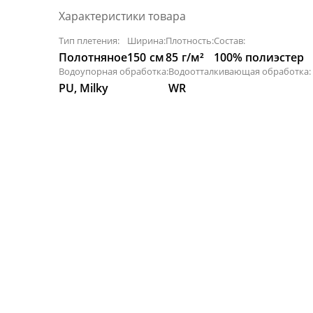
Характеристики товара
Тип плетения:
Ширина:
Плотность:
Состав:
Полотняное
150
см
85
г/м²
100% полиэстер
Водоупорная обработка:
Водоотталкивающая обработка:
PU, Milky
WR