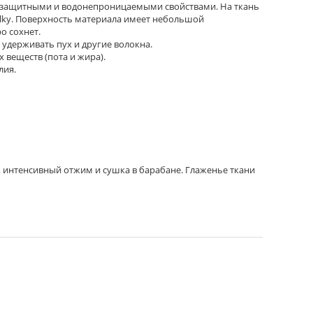
розащитными и водонепроницаемыми свойствами. На ткань
ilky. Поверхность материала имеет небольшой
о сохнет.
 удерживать пух и другие волокна.
 веществ (пота и жира).
лия.
 интенсивный отжим и сушка в барабане. Глаженье ткани