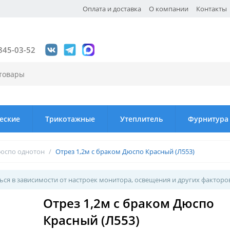
Оплата и доставка
О компании
Контакты
845-03-52
еские
Трикотажные
Утеплитель
Фурнитура
юспо однотон
/
Отрез 1,2м с браком Дюспо Красный (Л553)
ся в зависимости от настроек монитора, освещения и других факторо
Отрез 1,2м с браком Дюспо
Красный (Л553)