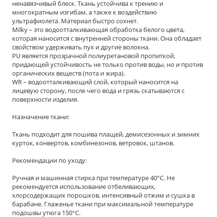
ненавязчивый блеск. Ткань устойчива к трению и
многократным изгибам, а также к воздействию
ультрафиолета. Материал быстро сохнет.
Milky – это водоотталкивающая обработка белого цвета,
которая наносится с внутренней стороны ткани. Она обладает
свойством удерживать пух и другие волокна.
PU является прозрачной полиуретановой пропиткой,
придающей устойчивость не только против воды, но и против
органических веществ (пота и жира).
WR – водоотталкивающий слой, который наносится на
лицевую сторону, после чего вода и грязь скатываются с
поверхности изделия.
Назначение ткани:
Ткань подходит для пошива плащей, демисезонных и зимних
курток, конвертов, комбинезонов, ветровок, штанов.
Рекомендации по уходу:
Ручная и машинная стирка при температуре 40°С. Не
рекомендуется использование отбеливающих,
хлорсодержащих порошков, интенсивный отжим и сушка в
барабане. Глаженье ткани при максимальной температуре
подошвы утюга 150°С.