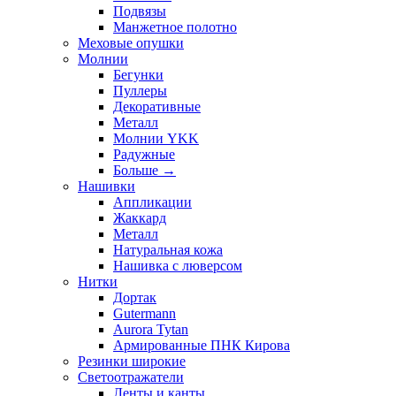
Подвязы
Манжетное полотно
Меховые опушки
Молнии
Бегунки
Пуллеры
Декоративные
Металл
Молнии YKK
Радужные
Больше
→
Нашивки
Аппликации
Жаккард
Металл
Натуральная кожа
Нашивка с люверсом
Нитки
Дортак
Gutermann
Aurora Tytan
Армированные ПНК Кирова
Резинки широкие
Светоотражатели
Ленты и канты