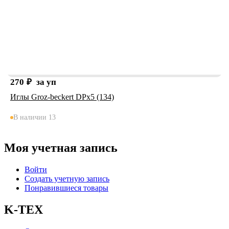
270
₽
за уп
Иглы Groz-beckert DPx5 (134)
В наличии 13
Моя учетная запись
Войти
Создать учетную запись
Понравившиеся товары
K-TEX