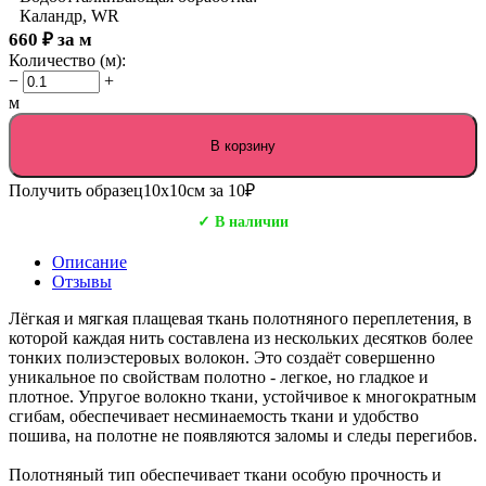
Каландр, WR
660
₽
за м
Количество (м):
−
+
м
В корзину
Получить образец
10х10см за 10₽
✓ В наличии
Описание
Отзывы
Лёгкая и мягкая плащевая ткань полотняного переплетения, в
которой каждая нить составлена из нескольких десятков более
тонких полиэстеровых волокон. Это создаёт совершенно
уникальное по свойствам полотно - легкое, но гладкое и
плотное. Упругое волокно ткани, устойчивое к многократным
сгибам, обеспечивает несминаемость ткани и удобство
пошива, на полотне не появляются заломы и следы перегибов.
Полотняный тип обеспечивает ткани особую прочность и