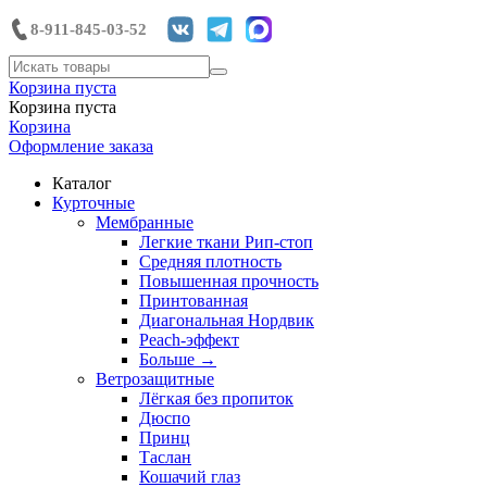
8-911-845-03-52
Корзина пуста
Корзина пуста
Корзина
Оформление заказа
Каталог
Курточные
Мембранные
Легкие ткани Рип-стоп
Средняя плотность
Повышенная прочность
Принтованная
Диагональная Нордвик
Peach-эффект
Больше
→
Ветрозащитные
Лёгкая без пропиток
Дюспо
Принц
Таслан
Кошачий глаз