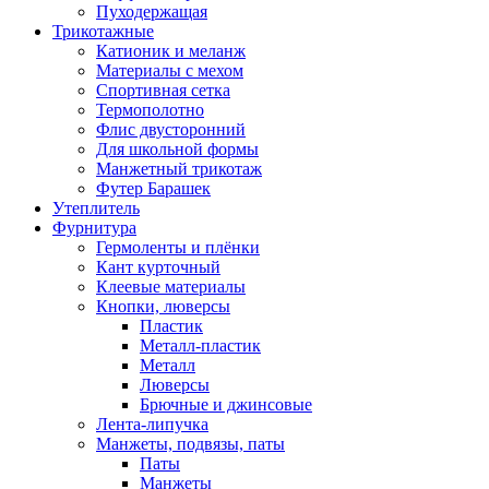
Пуходержащая
Трикотажные
Катионик и меланж
Материалы с мехом
Спортивная сетка
Термополотно
Флис двусторонний
Для школьной формы
Манжетный трикотаж
Футер Барашек
Утеплитель
Фурнитура
Гермоленты и плёнки
Кант курточный
Клеевые материалы
Кнопки, люверсы
Пластик
Металл-пластик
Металл
Люверсы
Брючные и джинсовые
Лента-липучка
Манжеты, подвязы, паты
Паты
Манжеты