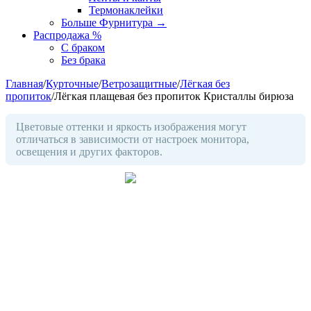
Термонаклейки
Больше Фурнитура
→
Распродажа %
С браком
Без брака
Главная
/
Курточные
/
Ветрозащитные
/
Лёгкая без
пропиток
/
Лёгкая плащевая без пропиток Кристаллы бирюза
Цветовые оттенки и яркость изображения могут
отличаться в зависимости от настроек монитора,
освещения и других факторов.