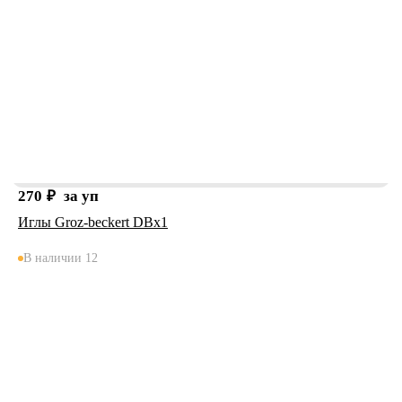
270
₽
за уп
Иглы Groz-beckert DBx1
В наличии 12