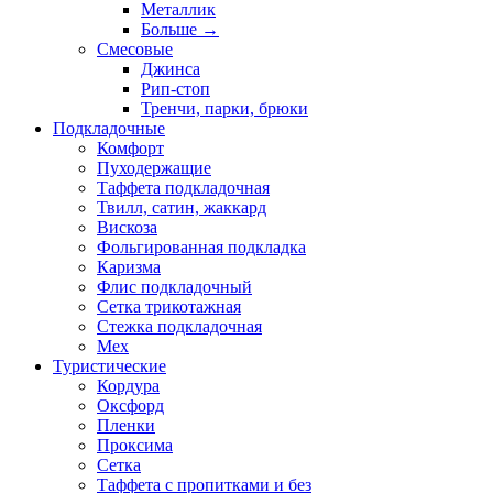
Металлик
Больше
→
Смесовые
Джинса
Рип-стоп
Тренчи, парки, брюки
Подкладочные
Комфорт
Пуходержащие
Таффета подкладочная
Твилл, сатин, жаккард
Вискоза
Фольгированная подкладка
Каризма
Флис подкладочный
Сетка трикотажная
Стежка подкладочная
Мех
Туристические
Кордура
Оксфорд
Пленки
Проксима
Сетка
Таффета с пропитками и без