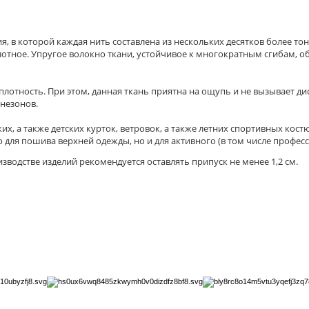
я, в которой каждая нить составлена из нескольких десятков более то
плотное. Упругое волокно ткани, устойчивое к многократным сгибам, 
лотность. При этом, данная ткань приятна на ощупь и не вызывает ди
незонов.
их, а также детских курток, ветровок, а также летних спортивных ко
о для пошива верхней одежды, но и для активного (в том числе профес
водстве изделий рекомендуется оставлять припуск не менее 1,2 см.