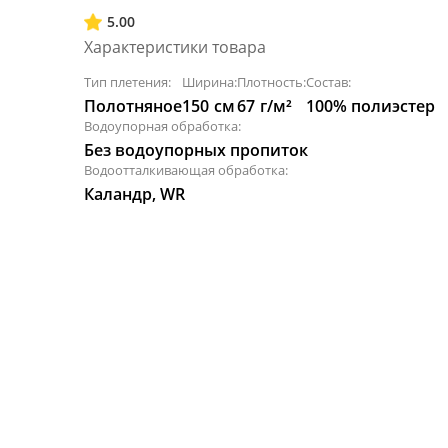
5.00
Характеристики товара
Тип плетения:
Ширина:
Плотность:
Состав:
Полотняное
150
см
67
г/м²
100% полиэстер
Водоупорная обработка:
Без водоупорных пропиток
Водоотталкивающая обработка:
Каландр, WR