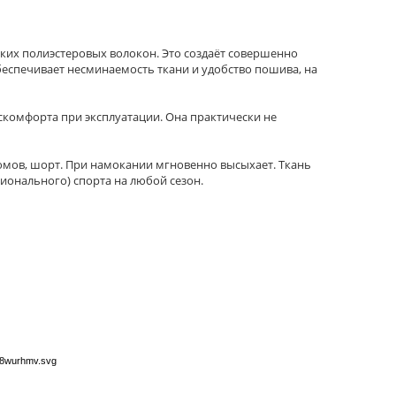
нких полиэстеровых волокон. Это создаёт совершенно
обеспечивает несминаемость ткани и удобство пошива, на
скомфорта при эксплуатации. Она практически не
стюмов, шорт. При намокании мгновенно высыхает. Ткань
сионального) спорта на любой сезон.