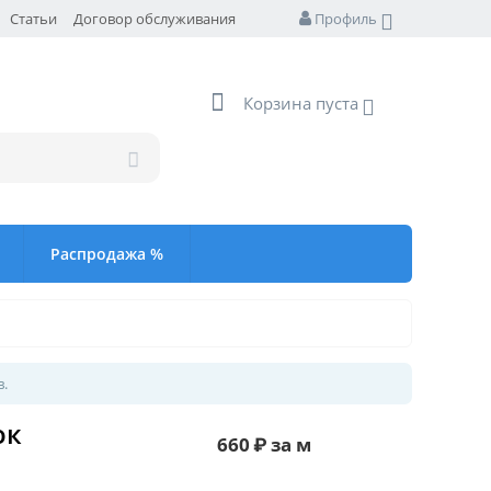
Статьи
Договор обслуживания
Профиль
Корзина пуста
Распродажа %
в.
ок
660
₽
за м