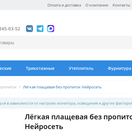
Оплата и доставка
О компании
Контакты
845-03-52
еские
Трикотажные
Утеплитель
Фурнитура
 пропиток
/
Лёгкая плащевая без пропиток Нейросеть
ся в зависимости от настроек монитора, освещения и других факторо
Лёгкая плащевая без пропит
Нейросеть