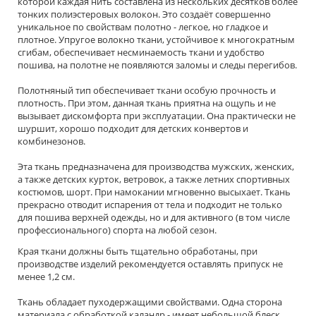
которой каждая нить составлена из нескольких десятков более
тонких полиэстеровых волокон. Это создаёт совершенно
уникальное по свойствам полотно - легкое, но гладкое и
плотное. Упругое волокно ткани, устойчивое к многократным
сгибам, обеспечивает несминаемость ткани и удобство
пошива, на полотне не появляются заломы и следы перегибов.
Полотняный тип обеспечивает ткани особую прочность и
плотность. При этом, данная ткань приятна на ощупь и не
вызывает дискомфорта при эксплуатации. Она практически не
шуршит, хорошо подходит для детских конвертов и
комбинезонов.
Эта ткань предназначена для производства мужских, женских,
а также детских курток, ветровок, а также летних спортивных
костюмов, шорт. При намокании мгновенно высыхает. Ткань
прекрасно отводит испарения от тела и подходит не только
для пошива верхней одежды, но и для активного (в том числе
профессионального) спорта на любой сезон.
Края ткани должны быть тщательно обработаны, при
производстве изделий рекомендуется оставлять припуск не
менее 1,2 см.
Ткань обладает пуходержащими свойствами. Одна сторона
материала с обработкой каландр - имеет небольшой блеск,