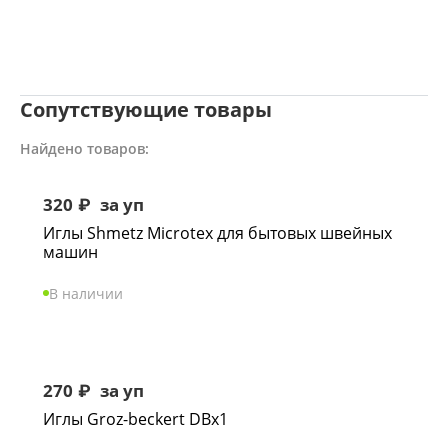
Сопутствующие товары
Найдено товаров:
320
₽
за уп
Иглы Shmetz Microtex для бытовых швейных
машин
В наличии
270
₽
за уп
Иглы Groz-beckert DBx1