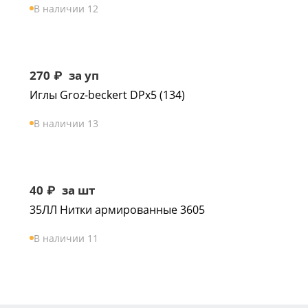
В наличии 12
270
₽
за уп
Иглы Groz-beckert DPx5 (134)
В наличии 13
40
₽
за шт
35ЛЛ Нитки армированные 3605
В наличии 11