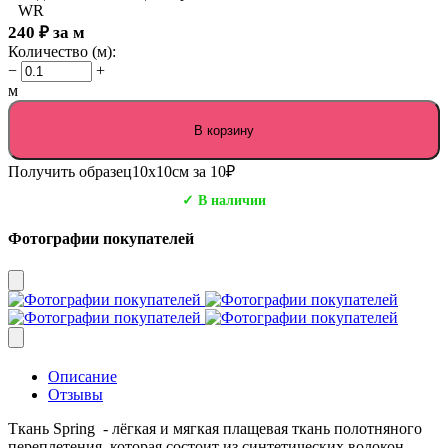
WR
240
₽
за м
Количество (м):
−
+
м
В корзину
Получить образец
10х10см за 10₽
✓ В наличии
Фотографии покупателей
Описание
Отзывы
Ткань Spring - лёгкая и мягкая плащевая ткань полотняного
переплетения, которая состоит из синтетических волокон