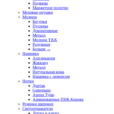
Подвязы
Манжетное полотно
Меховые опушки
Молнии
Бегунки
Пуллеры
Декоративные
Металл
Молнии YKK
Радужные
Больше
→
Нашивки
Аппликации
Жаккард
Металл
Натуральная кожа
Нашивка с люверсом
Нитки
Дортак
Gutermann
Aurora Tytan
Армированные ПНК Кирова
Резинки широкие
Светоотражатели
Ленты и канты