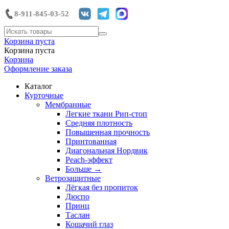
8-911-845-03-52
Корзина пуста
Корзина пуста
Корзина
Оформление заказа
Каталог
Курточные
Мембранные
Легкие ткани Рип-стоп
Средняя плотность
Повышенная прочность
Принтованная
Диагональная Нордвик
Peach-эффект
Больше
→
Ветрозащитные
Лёгкая без пропиток
Дюспо
Принц
Таслан
Кошачий глаз