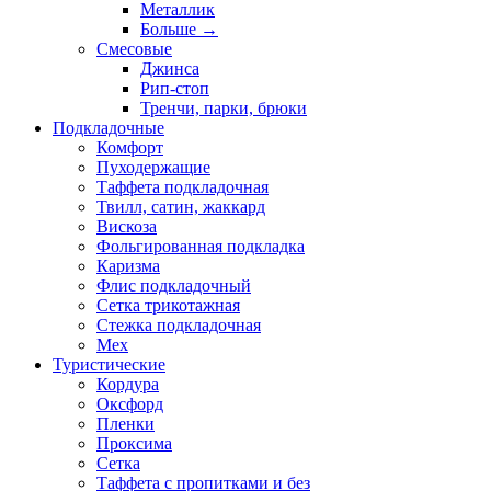
Металлик
Больше
→
Смесовые
Джинса
Рип-стоп
Тренчи, парки, брюки
Подкладочные
Комфорт
Пуходержащие
Таффета подкладочная
Твилл, сатин, жаккард
Вискоза
Фольгированная подкладка
Каризма
Флис подкладочный
Сетка трикотажная
Стежка подкладочная
Мех
Туристические
Кордура
Оксфорд
Пленки
Проксима
Сетка
Таффета с пропитками и без