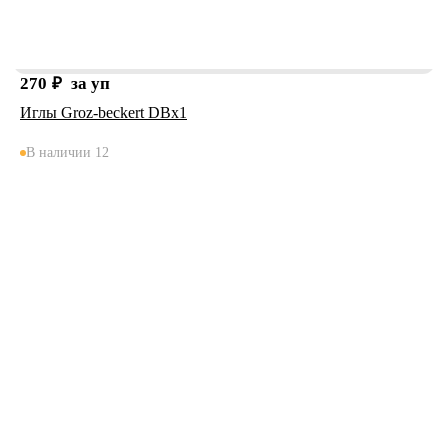
270
₽
за уп
Иглы Groz-beckert DBx1
В наличии 12