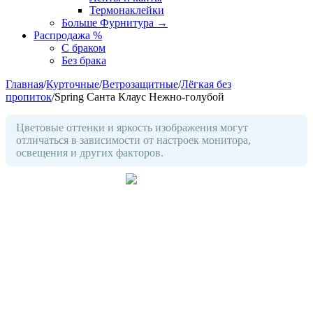
Термонаклейки
Больше Фурнитура
→
Распродажа %
С браком
Без брака
Главная
/
Курточные
/
Ветрозащитные
/
Лёгкая без
пропиток
/
Spring Санта Клаус Нежно-голубой
Цветовые оттенки и яркость изображения могут
отличаться в зависимости от настроек монитора,
освещения и других факторов.