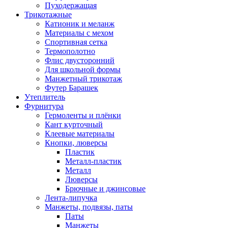
Пуходержащая
Трикотажные
Катионик и меланж
Материалы с мехом
Спортивная сетка
Термополотно
Флис двусторонний
Для школьной формы
Манжетный трикотаж
Футер Барашек
Утеплитель
Фурнитура
Гермоленты и плёнки
Кант курточный
Клеевые материалы
Кнопки, люверсы
Пластик
Металл-пластик
Металл
Люверсы
Брючные и джинсовые
Лента-липучка
Манжеты, подвязы, паты
Паты
Манжеты