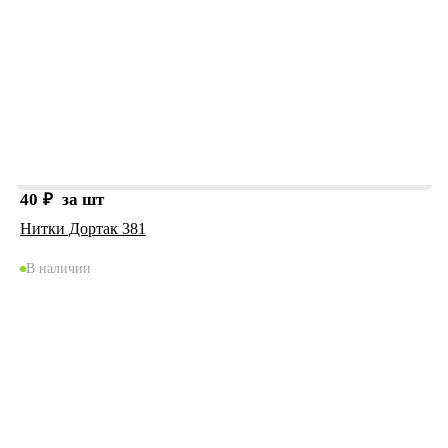
40
₽
за шт
Нитки Дортак 381
В наличии