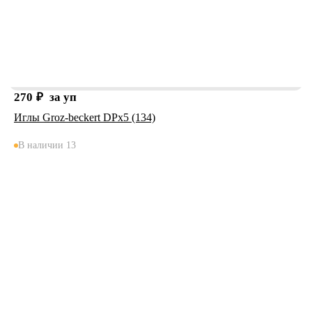
270
₽
за уп
Иглы Groz-beckert DPx5 (134)
В наличии 13