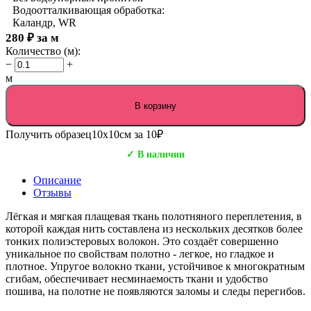
Водоотталкивающая обработка:
Каландр, WR
280
₽
за м
Количество (м):
−
+
м
В корзину
Получить образец
10х10см за 10₽
✓ В наличии
Описание
Отзывы
Лёгкая и мягкая плащевая ткань полотняного переплетения, в
которой каждая нить составлена из нескольких десятков более
тонких полиэстеровых волокон. Это создаёт совершенно
уникальное по свойствам полотно - легкое, но гладкое и
плотное. Упругое волокно ткани, устойчивое к многократным
сгибам, обеспечивает несминаемость ткани и удобство
пошива, на полотне не появляются заломы и следы перегибов.