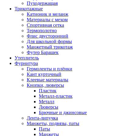
Пуходержащая
Трикотажные
Катионик и меланж
Материалы с мехом
Спортивная сетка
Термополотно
Флис двусторонний
Для школьной формы
Манжетный трикотаж
Футер Барашек
Утеплитель
Фурнитура
Гермоленты и плёнки
Кант курточный
Клеевые материалы
Кнопки, люверсы
Пластик
Металл-пластик
Металл
Люверсы
Брючные и джинсовые
Лента-липучка
Манжеты, подвязы, паты
Паты
Манжеты