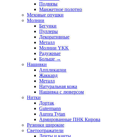
Подвязы
Манжетное полотно
Меховые опушки
Молнии
Бегунки
Пуллеры
Декоративные
Металл
Молнии YKK
Радужные
Больше
→
Нашивки
Аппликации
Жаккард
Металл
Натуральная кожа
Нашивка с люверсом
Нитки
Дортак
Gutermann
Aurora Tytan
Армированные ПНК Кирова
Резинки широкие
Светоотражатели
Ленты и канты