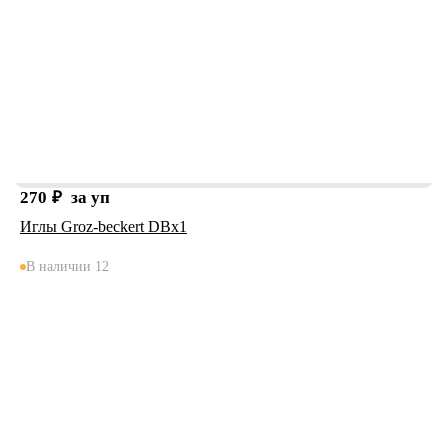
270
₽
за уп
Иглы Groz-beckert DBx1
В наличии 12