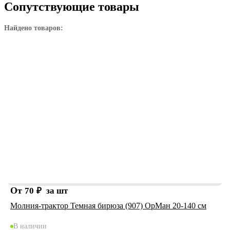
Сопутствующие товары
Найдено товаров:
От
70
₽
за шт
Молния-трактор Темная бирюза (907) ОрМан 20-140 см
В наличии