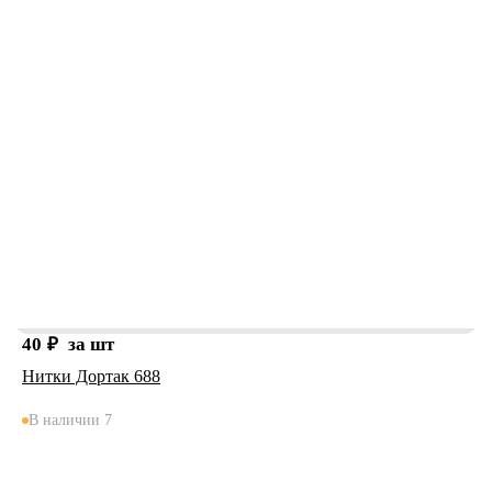
40
₽
за шт
Нитки Дортак 688
В наличии 7