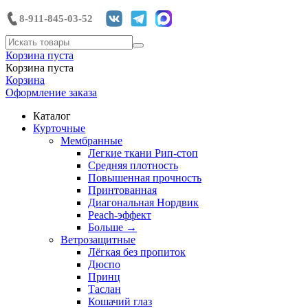
8-911-845-03-52
Корзина пуста
Корзина пуста
Корзина
Оформление заказа
Каталог
Курточные
Мембранные
Легкие ткани Рип-стоп
Средняя плотность
Повышенная прочность
Принтованная
Диагональная Нордвик
Peach-эффект
Больше
→
Ветрозащитные
Лёгкая без пропиток
Дюспо
Принц
Таслан
Кошачий глаз