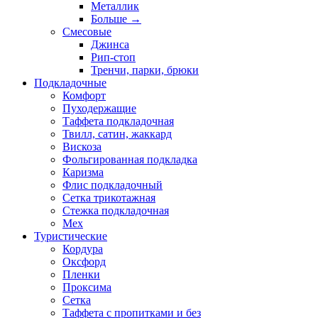
Металлик
Больше
→
Смесовые
Джинса
Рип-стоп
Тренчи, парки, брюки
Подкладочные
Комфорт
Пуходержащие
Таффета подкладочная
Твилл, сатин, жаккард
Вискоза
Фольгированная подкладка
Каризма
Флис подкладочный
Сетка трикотажная
Стежка подкладочная
Мех
Туристические
Кордура
Оксфорд
Пленки
Проксима
Сетка
Таффета с пропитками и без