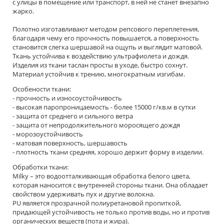
с улицы в помещение или транспорт, в ней не станет внезапно
жарко.
Полотно изготавливают методом репсового переплетения,
благодаря чему его прочность повышается, а поверхность
становится слегка шершавой на ощупь и выглядит матовой.
Ткань устойчива к воздействию ультрафиолета и дождя.
Изделия из ткани таслан просты в уходе, быстро сохнут.
Материал устойчив к трению, многократным изгибам.
Особености ткани:
- прочность и износоустойчивость
- высокая паропроницаемость - более 15000 г/кв.м в сутки
- защита от среднего и сильного ветра
- защита от непродолжительного моросящего дождя
- морозоустойчивость
- матовая поверхность, шершавость
- плотность ткани средняя, хорошо держит форму в изделии.
Обработки ткани:
Milky – это водоотталкивающая обработка белого цвета,
которая наносится с внутренней стороны ткани. Она обладает
свойством удерживать пух и другие волокна.
PU является прозрачной полиуретановой пропиткой,
придающей устойчивость не только против воды, но и против
органических веществ (пота и жира).