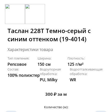
Таслан 228Т Темно-серый с
синим оттенком (19-4014)
Характеристики товара
Тип плетения:
Ширина:
Плотность:
Репсовое
150
см
125
г/м²
Состав:
Водоупорная
Водоотталкивающая
обработка:
обработка:
100% полиэстер
PU, Milky
WR
300
₽
за м
Количество (м):