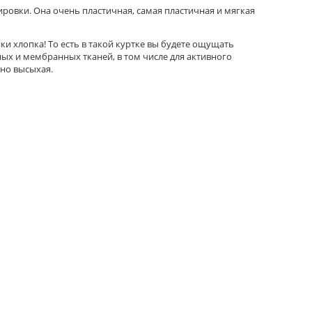
ровки. Она очень пластичная, самая пластичная и мягкая
и хлопка! То есть в такой куртке вы будете ощущать
ных и мембранных тканей, в том числе для активного
нно высыхая.