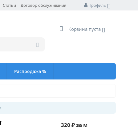
Статьи
Договор обслуживания
Профиль
Корзина пуста
Распродажа %
в.
т
320
₽
за м