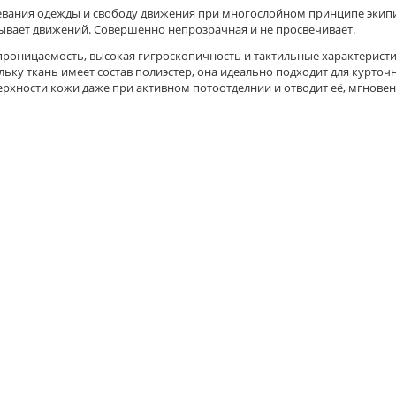
адевания одежды и свободу движения при многослойном принципе экипи
овывает движений. Совершенно непрозрачная и не просвечивает.
роницаемость, высокая гигроскопичность и тактильные характеристик
ьку ткань имеет состав полиэстер, она идеально подходит для курточ
ерхности кожи даже при активном потоотделнии и отводит её, мгнове