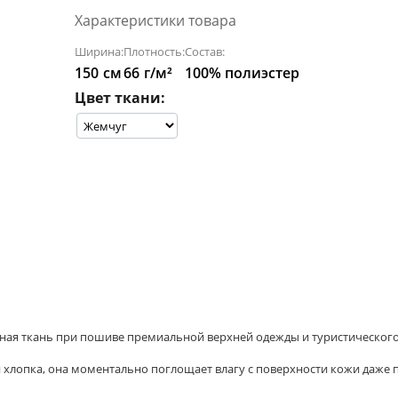
Характеристики товара
Ширина:
Плотность:
Состав:
150
см
66
г/м²
100% полиэстер
Цвет ткани:
ная ткань при пошиве премиальной верхней одежды и туристического
 хлопка, она моментально поглощает влагу с поверхности кожи даже 