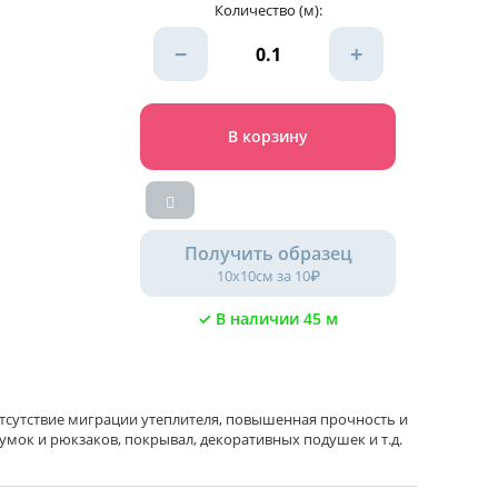
Количество (м):
−
+
В корзину
Получить образец
10х10см за 10₽
✓ В наличии 45 м
 отсутствие миграции утеплителя, повышенная прочность и
умок и рюкзаков, покрывал, декоративных подушек и т.д.