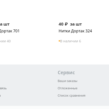
а шт
40
₽
за шт
Дортак 701
Нитки Дортак 324
чии 40
В наличии 6
Сервис
Ваши заказы
связь
Отложенные
а
Список сравнения