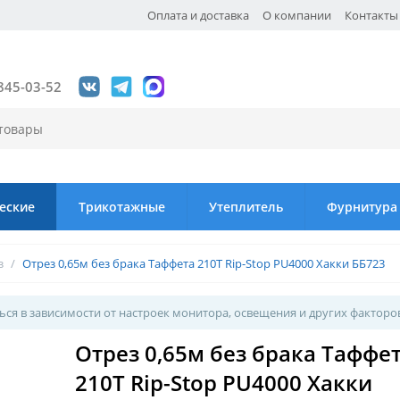
Оплата и доставка
О компании
Контакты
845-03-52
еские
Трикотажные
Утеплитель
Фурнитура
з
/
Отрез 0,65м без брака Таффета 210Т Rip-Stop PU4000 Хакки ББ723
ся в зависимости от настроек монитора, освещения и других факторо
Отрез 0,65м без брака Таффе
210Т Rip-Stop PU4000 Хакки