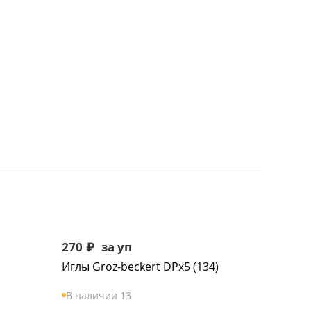
270
₽
за уп
Иглы Groz-beckert DPx5 (134)
В наличии 13