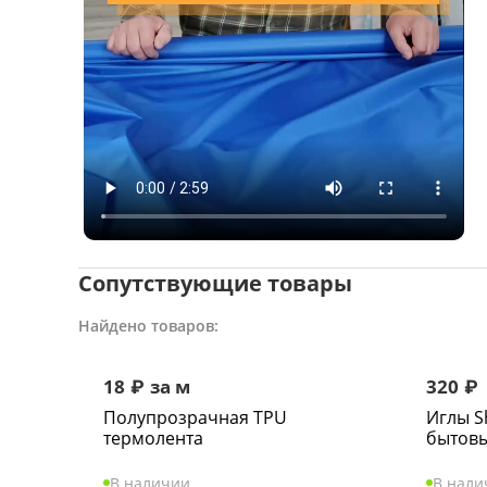
Сопутствующие товары
Найдено товаров:
18
₽
за м
320
₽
Полупрозрачная TPU
Иглы S
термолента
бытов
В наличии
В нали