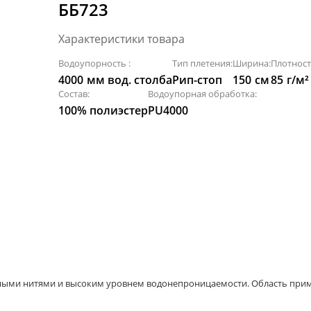
ББ723
Характеристики товара
Водоупорность :
Тип плетения:
Ширина:
Плотност
4000
мм вод. столба
Рип-стоп
150
см
85
г/м²
Состав:
Водоупорная обработка:
100% полиэстер
PU4000
ыми нитями и высоким уровнем водонепроницаемости. Область примен