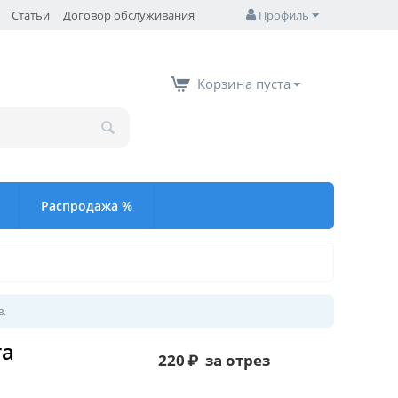
Статьи
Договор обслуживания
Профиль
Корзина пуста
Распродажа %
в.
та
220
₽
за отрез