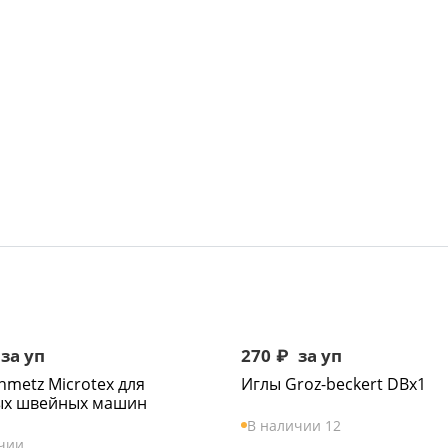
за уп
270
₽
за уп
hmetz Microtex для
Иглы Groz-beckert DBx1
ых швейных машин
В наличии 12
чии