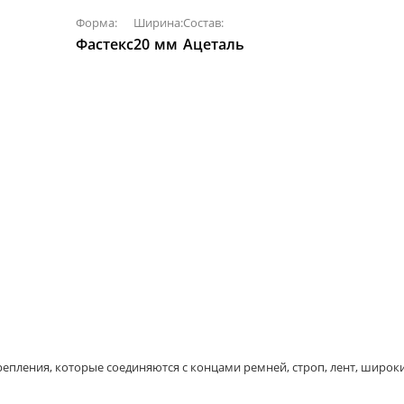
Форма:
Ширина:
Состав:
Фастекс
20
мм
Ацеталь
репления, которые соединяются с концами ремней, строп, лент, широ