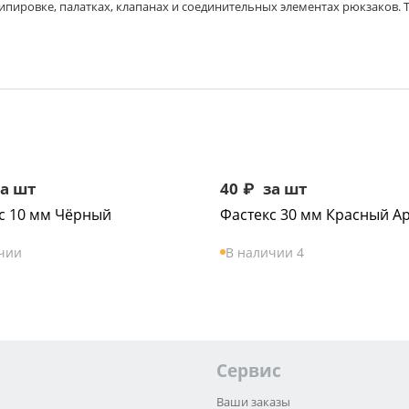
ипировке, палатках, клапанах и соединительных элементах рюкзаков. Т
а шт
40
₽
за шт
с 10 мм Чёрный
Фастекс 30 мм Красный Ap
чии
В наличии 4
Сервис
Ваши заказы