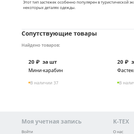
Этот тип застежек особенно популярен в туристической эк
некоторых деталях одежды.
Сопутствующие товары
Найдено товаров:
20
₽
за шт
20
₽
з
Мини-карабин
Фастек
В наличии 37
В нали
Моя учетная запись
K-TEX
Войти
О нас