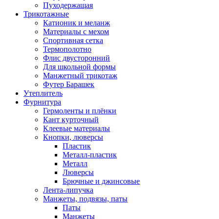
Пуходержащая
Трикотажные
Катионик и меланж
Материалы с мехом
Спортивная сетка
Термополотно
Флис двусторонний
Для школьной формы
Манжетный трикотаж
Футер Барашек
Утеплитель
Фурнитура
Гермоленты и плёнки
Кант курточный
Клеевые материалы
Кнопки, люверсы
Пластик
Металл-пластик
Металл
Люверсы
Брючные и джинсовые
Лента-липучка
Манжеты, подвязы, паты
Паты
Манжеты