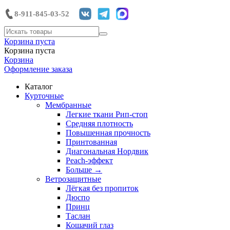
8-911-845-03-52
Корзина пуста
Корзина пуста
Корзина
Оформление заказа
Каталог
Курточные
Мембранные
Легкие ткани Рип-стоп
Средняя плотность
Повышенная прочность
Принтованная
Диагональная Нордвик
Peach-эффект
Больше
→
Ветрозащитные
Лёгкая без пропиток
Дюспо
Принц
Таслан
Кошачий глаз