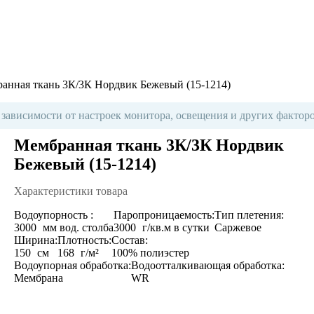
анная ткань 3К/3К Нордвик Бежевый (15-1214)
 зависимости от настроек монитора, освещения и других факторо
Мембранная ткань 3К/3К Нордвик
Бежевый (15-1214)
Характеристики товара
Водоупорность :
Паропроницаемость:
Тип плетения:
3000
мм вод. столба
3000
г/кв.м в сутки
Саржевое
Ширина:
Плотность:
Состав:
150
см
168
г/м²
100% полиэстер
Водоупорная обработка:
Водоотталкивающая обработка:
Мембрана
WR