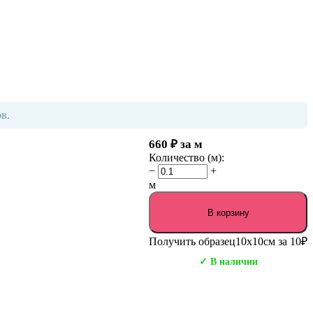
в.
660
₽
за м
Количество (м):
−
+
м
В корзину
Получить образец
10х10см за 10₽
✓ В наличии