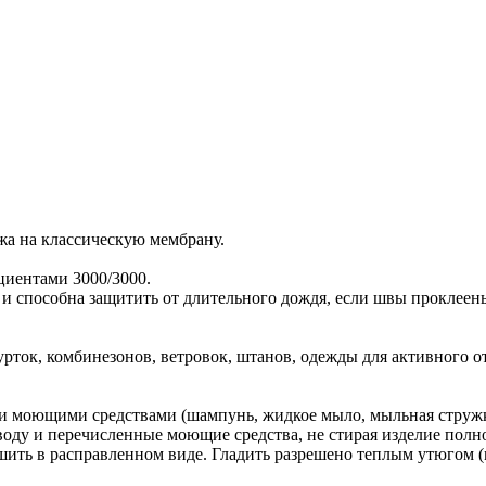
жа на классическую мембрану.
циентами 3000/3000.
 и способна защитить от длительного дождя, если швы проклеен
рток, комбинезонов, ветровок, штанов, одежды для активного о
ми моющими средствами (шампунь, жидкое мыло, мыльная стружк
воду и перечисленные моющие средства, не стирая изделие полн
ить в расправленном виде. Гладить разрешено теплым утюгом (м