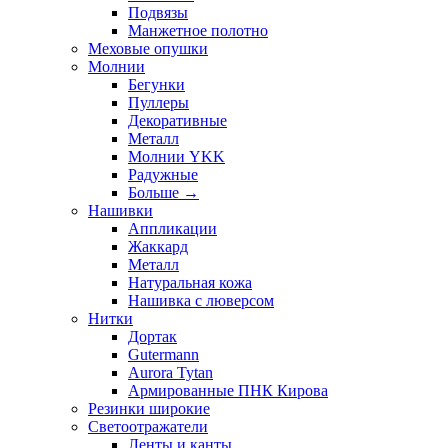
Подвязы
Манжетное полотно
Меховые опушки
Молнии
Бегунки
Пуллеры
Декоративные
Металл
Молнии YKK
Радужные
Больше
→
Нашивки
Аппликации
Жаккард
Металл
Натуральная кожа
Нашивка с люверсом
Нитки
Дортак
Gutermann
Aurora Tytan
Армированные ПНК Кирова
Резинки широкие
Светоотражатели
Ленты и канты