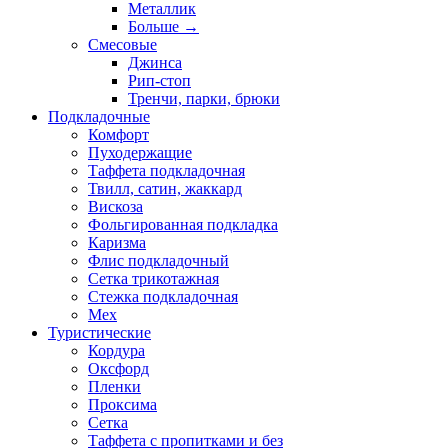
Металлик
Больше
→
Смесовые
Джинса
Рип-стоп
Тренчи, парки, брюки
Подкладочные
Комфорт
Пуходержащие
Таффета подкладочная
Твилл, сатин, жаккард
Вискоза
Фольгированная подкладка
Каризма
Флис подкладочный
Сетка трикотажная
Стежка подкладочная
Мех
Туристические
Кордура
Оксфорд
Пленки
Проксима
Сетка
Таффета с пропитками и без