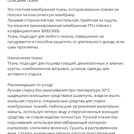
Описание ткани:
Это плотная мембранная ткань, которая внешне совсем не
похожа на классическую мембрану.
Лицевая сторона мягкая, текстильная, приятная на ощупь.
На изнанке ламинированная мембранная TPU плёнка с
коэффициентами 3000/3000.
Ткань подходит для любого сезона, совершенно не
продувается и способна защитить от длительного дождя, если
швы проклеены.
Назначение ткани:
Ткань подходит для пошива плащей, демисезонных и зимних
курток, комбинезонов, ветровок, штанов, одежды для
активного отдыха.
Рекомендации по уходу:
Ручная стирка без замачивания при температуре 30°С
щадящими моющими средствами (шампунь, жидкое мыло,
мыльная стружка, специальные средства для стирки
мембранных тканей). Небольшие загрязнения желательно
замыть, используя теплую воду и перечисленные моющие
средства, не стирая изделие полностью. Ручной отжим без
скручивания, используя влаговбирающий материал
(например, хлопковое волокно). Сушить в расправленном
виде. Гладить разрешено теплым утюгом (максимальная