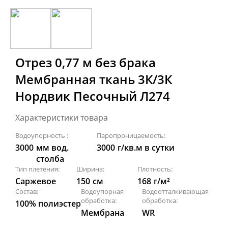
Отрез 0,77 м без брака
Мембранная ткань 3К/3К
Нордвик Песочный Л274
Характеристики товара
Водоупорность :
Паропроницаемость:
3000
мм вод.
3000
г/кв.м в сутки
столба
Тип плетения:
Ширина:
Плотность:
Саржевое
150
см
168
г/м²
Состав:
Водоупорная
Водоотталкивающая
обработка:
обработка:
100% полиэстер
Мембрана
WR