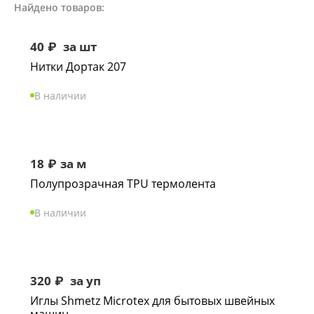
Найдено товаров:
40
₽
за шт
Нитки Дортак 207
В наличии
18
₽
за м
Полупрозрачная TPU термолента
В наличии
320
₽
за уп
Иглы Shmetz Microtex для бытовых швейных