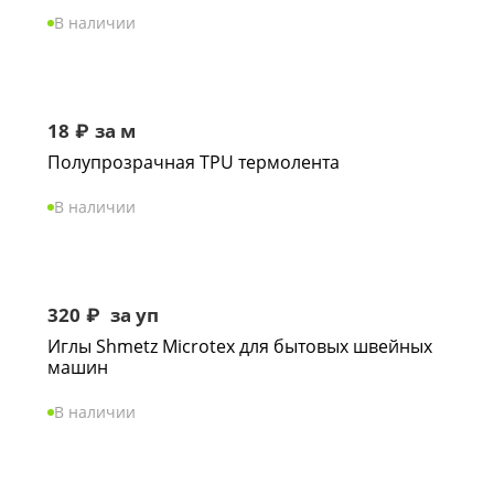
В наличии
18
₽
за м
Полупрозрачная TPU термолента
В наличии
320
₽
за уп
Иглы Shmetz Microtex для бытовых швейных
машин
В наличии