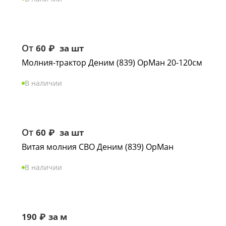
От
60
₽
за шт
Молния-трактор Деним (839) ОрМан 20-120см
В наличии
От
60
₽
за шт
Витая молния СВО Деним (839) ОрМан
В наличии
190
₽
за м