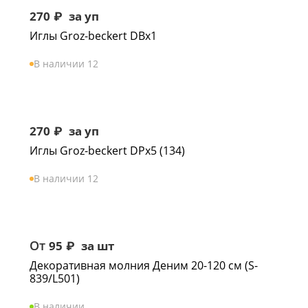
270
₽
за уп
Иглы Groz-beckert DBx1
В наличии 12
270
₽
за уп
Иглы Groz-beckert DPx5 (134)
В наличии 12
От
95
₽
за шт
Декоративная молния Деним 20-120 см (S-
839/L501)
В наличии