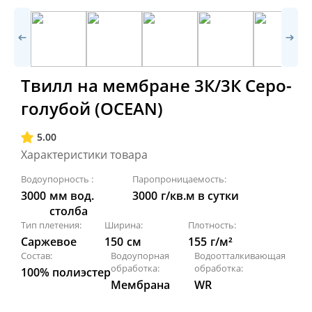
Твилл на мембране 3К/3К Серо-
голубой (OCEAN)
5.00
Характеристики товара
Водоупорность :
Паропроницаемость:
3000
мм вод.
3000
г/кв.м в сутки
столба
Тип плетения:
Ширина:
Плотность:
Саржевое
150
см
155
г/м²
Состав:
Водоупорная
Водоотталкивающая
обработка:
обработка:
100% полиэстер
Мембрана
WR