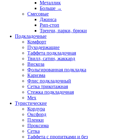
Металлик
Больше
→
Смесовые
Джинса
Рип-стоп
Тренчи, парки, брюки
Подкладочные
Комфорт
Пуходержащие
Таффета подкладочная
Твилл, сатин, жаккард
Вискоза
Фольгированная подкладка
Каризма
Флис подкладочный
Сетка трикотажная
Стежка подкладочная
Мех
Туристические
Кордура
Оксфорд
Пленки
Проксима
Сетка
Таффета с пропитками и без