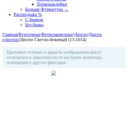
Термонаклейки
Больше Фурнитура
→
Распродажа %
С браком
Без брака
Главная
/
Курточные
/
Ветрозащитные
/
Дюспо
/
Дюспо
однотон
/
Дюспо Светло-бежевый (13-1014)
Цветовые оттенки и яркость изображения могут
отличаться в зависимости от настроек монитора,
освещения и других факторов.