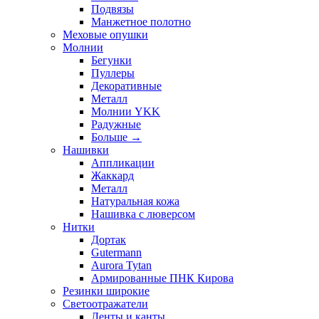
Подвязы
Манжетное полотно
Меховые опушки
Молнии
Бегунки
Пуллеры
Декоративные
Металл
Молнии YKK
Радужные
Больше
→
Нашивки
Аппликации
Жаккард
Металл
Натуральная кожа
Нашивка с люверсом
Нитки
Дортак
Gutermann
Aurora Tytan
Армированные ПНК Кирова
Резинки широкие
Светоотражатели
Ленты и канты