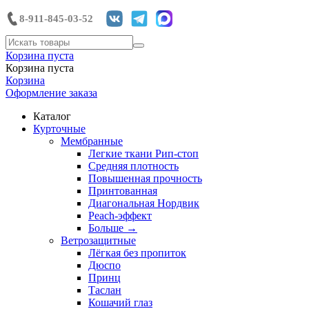
8-911-845-03-52
Корзина пуста
Корзина пуста
Корзина
Оформление заказа
Каталог
Курточные
Мембранные
Легкие ткани Рип-стоп
Средняя плотность
Повышенная прочность
Принтованная
Диагональная Нордвик
Peach-эффект
Больше
→
Ветрозащитные
Лёгкая без пропиток
Дюспо
Принц
Таслан
Кошачий глаз