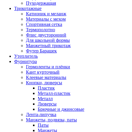
Пуходержащая
Трикотажные
Катионик и меланж
Материалы с мехом
Спортивная сетка
Термополотно
Флис двусторонний
Для школьной формы
Манжетный трикотаж
Футер Барашек
Утеплитель
Фурнитура
Гермоленты и плёнки
Кант курточный
Клеевые материалы
Кнопки, люверсы
Пластик
Металл-пластик
Металл
Люверсы
Брючные и джинсовые
Лента-липучка
Манжеты, подвязы, паты
Паты
Манжеты