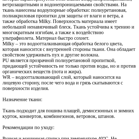
ветрозащитными и водонепроницаемыми свойствами. На
ткань нанесены водоупорные обработки: полиуретановая,
полиакриловая пропитки для защиты от влаги и ветра, а
также обработка Milky. Поверхность материала имеет
небольшой ненавязчивый блеск. Ткань устойчива к трению и
многократным изгибам, а также к воздействию
ультрафиолета. Материал быстро сохнет.
Milky – это водоотталкивающая обработка белого цвета,
которая наносится с внутренней стороны ткани. Она обладает
свойством удерживать пух и другие волокна.
PU является прозрачной полиуретановой пропиткой,
придающей устойчивость не только против воды, но и против
органических веществ (пота и жира).
WR – водоотталкивающий слой, который наносится на
лицевую сторону, после чего вода и грязь скатываются с
поверхности изделия.
Назначение ткани:
Ткань подходит для пошива плащей, демисезонных и зимних
курток, конвертов, комбинезонов, ветровок, штанов.
Рекомендации по уходу:
Ручная и машинная стирка при температуре 40°С. Не