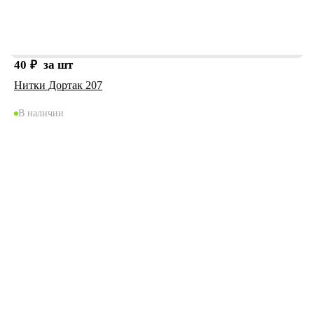
40
₽
за шт
Нитки Дортак 207
В наличии