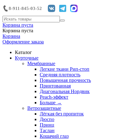
8-911-845-03-52
Корзина пуста
Корзина пуста
Корзина
Оформление заказа
Каталог
Курточные
Мембранные
Легкие ткани Рип-стоп
Средняя плотность
Повышенная прочность
Принтованная
Диагональная Нордвик
Peach-эффект
Больше
→
Ветрозащитные
Лёгкая без пропиток
Дюспо
Принц
Таслан
Кошачий глаз