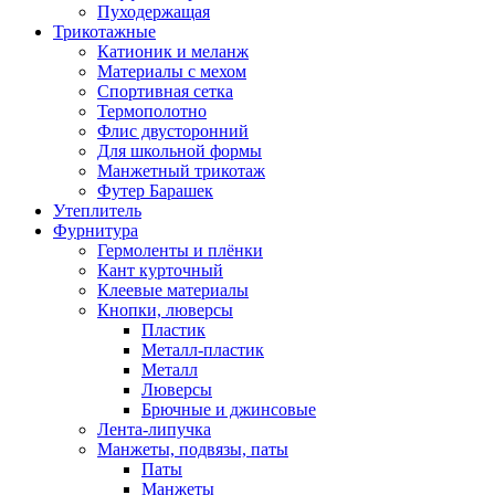
Пуходержащая
Трикотажные
Катионик и меланж
Материалы с мехом
Спортивная сетка
Термополотно
Флис двусторонний
Для школьной формы
Манжетный трикотаж
Футер Барашек
Утеплитель
Фурнитура
Гермоленты и плёнки
Кант курточный
Клеевые материалы
Кнопки, люверсы
Пластик
Металл-пластик
Металл
Люверсы
Брючные и джинсовые
Лента-липучка
Манжеты, подвязы, паты
Паты
Манжеты