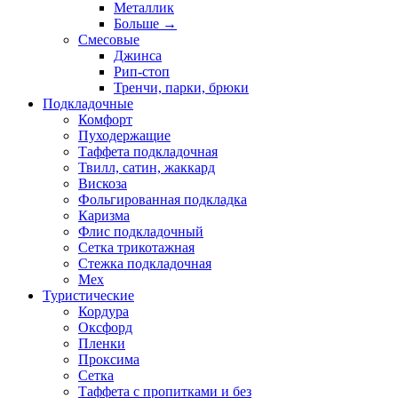
Металлик
Больше
→
Смесовые
Джинса
Рип-стоп
Тренчи, парки, брюки
Подкладочные
Комфорт
Пуходержащие
Таффета подкладочная
Твилл, сатин, жаккард
Вискоза
Фольгированная подкладка
Каризма
Флис подкладочный
Сетка трикотажная
Стежка подкладочная
Мех
Туристические
Кордура
Оксфорд
Пленки
Проксима
Сетка
Таффета с пропитками и без