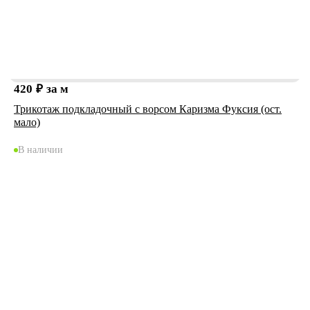
420
₽
за м
Трикотаж подкладочный с ворсом Каризма Фуксия (ост.
мало)
В наличии