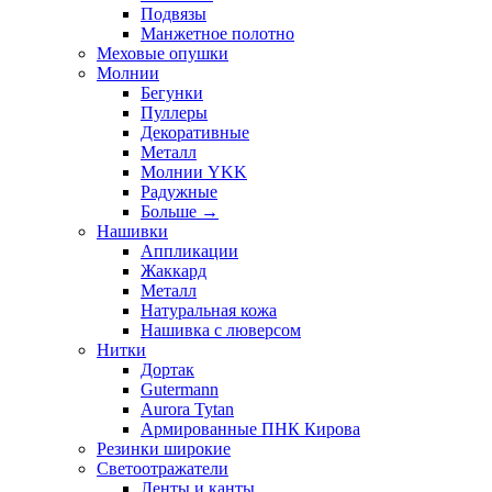
Подвязы
Манжетное полотно
Меховые опушки
Молнии
Бегунки
Пуллеры
Декоративные
Металл
Молнии YKK
Радужные
Больше
→
Нашивки
Аппликации
Жаккард
Металл
Натуральная кожа
Нашивка с люверсом
Нитки
Дортак
Gutermann
Aurora Tytan
Армированные ПНК Кирова
Резинки широкие
Светоотражатели
Ленты и канты